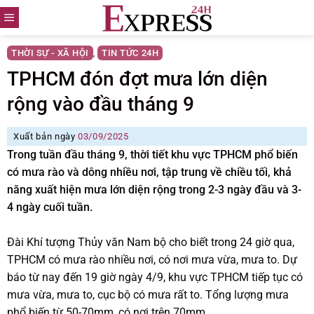
Skip
to
content
THỜI SỰ - XÃ HỘI
TIN TỨC 24H
,
TPHCM đón đợt mưa lớn diện
rộng vào đầu tháng 9
Xuất bản ngày
03/09/2025
Trong tuần đầu tháng 9, thời tiết khu vực TPHCM phổ biến
có mưa rào và dông nhiều nơi, tập trung về chiều tối, khả
năng xuất hiện mưa lớn diện rộng trong 2-3 ngày đầu và 3-
4 ngày cuối tuần.
Đài Khí tượng Thủy văn Nam bộ cho biết trong 24 giờ qua,
TPHCM có mưa rào nhiều nơi, có nơi mưa vừa, mưa to. Dự
báo từ nay đến 19 giờ ngày 4/9, khu vực TPHCM tiếp tục có
mưa vừa, mưa to, cục bộ có mưa rất to. Tổng lượng mưa
phổ biến từ 50-70mm, có nơi trên 70mm.