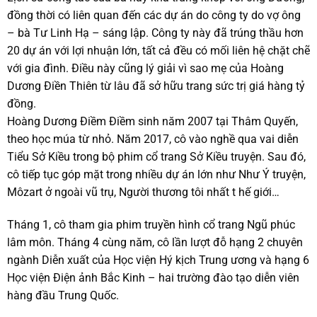
đồng thời có liên quan đến các dự án do công ty do vợ ông
– bà Tư Linh Hạ – sáng lập. Công ty này đã trúng thầu hơn
20 dự án với lợi nhuận lớn, tất cả đều có mối liên hệ chặt chẽ
với gia đình. Điều này cũng lý giải vì sao mẹ của Hoàng
Dương Điền Thiên từ lâu đã sở hữu trang sức trị giá hàng tỷ
đồng.
Hoàng Dương Điềm Điềm sinh năm 2007 tại Thâm Quyến,
theo học múa từ nhỏ. Năm 2017, cô vào nghề qua vai diễn
Tiểu Sở Kiều trong bộ phim cổ trang Sở Kiều truyện. Sau đó,
cô tiếp tục góp mặt trong nhiều dự án lớn như Như Ý truyện,
Môzart ở ngoài vũ trụ, Người thương tôi nhất t hế giới…
Tháng 1, cô tham gia phim truyền hình cổ trang Ngũ phúc
lâm môn. Tháng 4 cùng năm, cô lần lượt đỗ hạng 2 chuyên
ngành Diễn xuất của Học viện Hý kịch Trung ương và hạng 6
Học viện Điện ảnh Bắc Kinh – hai trường đào tạo diễn viên
hàng đầu Trung Quốc.