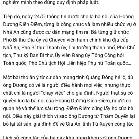
nghiêm minh theo đúng quy định pháp luật.
Tiếp đó, ngày 24/5, thông tin được cho là bà nội của Hoàng
Dương Điền Điềm, từng là công chức và làm nhiều chức vụ ở
Nhã An cũng được cư dân mạng tìm ra. Bà từng giữ chức
Phó Bí thư Địa ủy và Chuyên viên hành chính khu địa cấp
Nhã An, Phó Bí thư Thành ủy, Thị trưởng thành phố, Phó Chủ
tịch, Thư ký Ban Bí thư, Ủy viên Đảng ủy Tổng Công hội
Toàn quốc, Phó Chủ tịch Hội Liên hiệp Phụ nữ Toàn quốc…
Một bài thơ ẩn ý từ cư dân mạng tỉnh Quảng Đông hé lộ, dù
ông Dương có vẻ là người điều hành mọi việc, nhưng thực
chất chỉ là người “chạy việc” cho gia đình. Người thật sự có
quyền lực là bà nội của Hoàng Dương Điền Điềm, người có
quan hệ và thế lực sâu rộng. Điềm Điềm cũng lấy họ của bà
nội. Điều này giải thích vì sao ông Dương từ Thâm Quyến lại
bỏ lại tài sản, gia đình để về Gia An, tỉnh Tứ Xuyên công tác.
Lịch sử công tác của bà này khá trùng khớp với ông Dương,