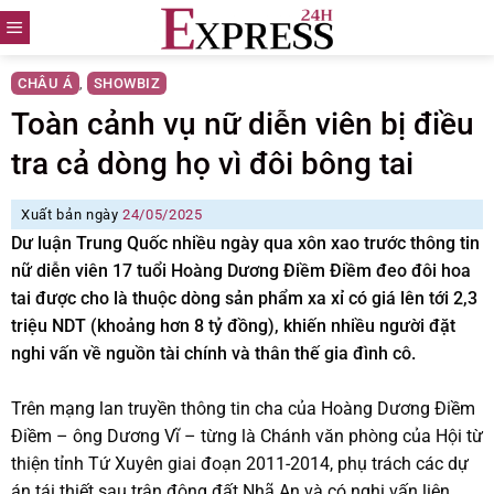
Skip
to
content
CHÂU Á
SHOWBIZ
,
Toàn cảnh vụ nữ diễn viên bị điều
tra cả dòng họ vì đôi bông tai
Xuất bản ngày
24/05/2025
Dư luận Trung Quốc nhiều ngày qua xôn xao trước thông tin
nữ diễn viên 17 tuổi Hoàng Dương Điềm Điềm đeo đôi hoa
tai được cho là thuộc dòng sản phẩm xa xỉ có giá lên tới 2,3
triệu NDT (khoảng hơn 8 tỷ đồng), khiến nhiều người đặt
nghi vấn về nguồn tài chính và thân thế gia đình cô.
Trên mạng lan truyền thông tin cha của Hoàng Dương Điềm
Điềm – ông Dương Vĩ – từng là Chánh văn phòng của Hội từ
thiện tỉnh Tứ Xuyên giai đoạn 2011-2014, phụ trách các dự
án tái thiết sau trận động đất Nhã An và có nghi vấn liên