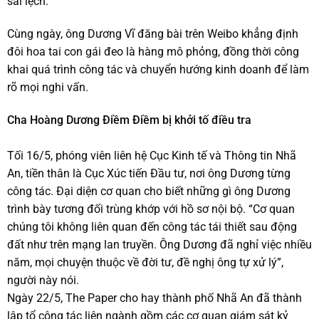
sai lệch.
Cùng ngày, ông Dương Vĩ đăng bài trên Weibo khẳng định
đôi hoa tai con gái đeo là hàng mô phỏng, đồng thời công
khai quá trình công tác và chuyển hướng kinh doanh để làm
rõ mọi nghi vấn.
Cha Hoàng Dương Điềm Điềm bị khởi tố điều tra
Tối 16/5, phóng viên liên hệ Cục Kinh tế và Thông tin Nhã
An, tiền thân là Cục Xúc tiến Đầu tư, nơi ông Dương từng
công tác. Đại diện cơ quan cho biết những gì ông Dương
trình bày tương đối trùng khớp với hồ sơ nội bộ. “Cơ quan
chúng tôi không liên quan đến công tác tái thiết sau động
đất như trên mạng lan truyền. Ông Dương đã nghỉ việc nhiều
năm, mọi chuyện thuộc về đời tư, đề nghị ông tự xử lý”,
người này nói.
Ngày 22/5, The Paper cho hay thành phố Nhã An đã thành
lập tổ công tác liên ngành gồm các cơ quan giám sát kỷ