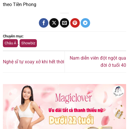
theo Tiền Phong
Chuyên mục
:
Châu Á
,
Showbiz
Nam diễn viên đột ngột qua
Nghệ sĩ tự xoay xở khi hết thời
đời ở tuổi 40