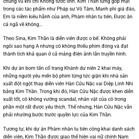
chủng vũ khí chi Khổng tước linh. Kim Thần từng góp mặt
trong các tác phẩm như Pháp sư Vô Tâm, Manh phi giá đáo,
Em là niềm kiêu hãnh của anh, Phàm nhân tu tiên, Được ăn
cả ngã về không…
Theo Sina, Kim Thần là diễn viên được o bế. Không phải
ngôi sao hạng A nhưng cô không thiếu phim đóng và đạt
thành tích khả quan ở cả mảng điện ảnh lẫn truyền hình.
Khi dự án bom tấn cổ trang Khánh dư niên 2 khai máy,
những người yêu mến bộ phim từng tức giận khi nhà sản
xuất đột ngột thay diễn viên Hàn Cửu Nặc vai Diệp Linh Nhi
bằng Kim Thần. Trong khi đó, Hàn Cửu Nặc được khen diễn
xuất tốt, cô không vướng scandal, nhân vật của cô trong
phần một rất được yêu thích. Thế nhưng, Hàn Cửu Nặc vẫn
phải nhường bước trước quyền lực của Kim Thần.
Tương tự, khi dự án Phàm nhân tu tiên công khai danh sách
diễn viên, Kim Thần được giao thể hiện vai nữ chính Nam