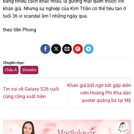
bằng nhiều cách khác nhau, là gương mặt quen thuộc với
khán giả. Nhưng sự nghiệp của Kim Thần có thể tiêu tan ở
tuổi 36 vì scandal ầm ĩ những ngày qua.
theo tiền Phong
Chuyên mục
:
Châu Á
,
Showbiz
Khán giả bất ngờ bắt gặp diễn
Tin vui về Galaxy S26 cuối
viên Hoàng Phi Kha dán
cùng cũng xuất hiện
poster quảng bá tại Mỹ