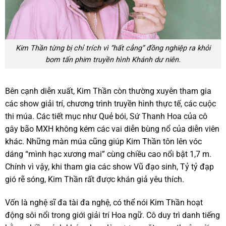
Kim Thần từng bị chỉ trích vì “hất cẳng” đồng nghiệp ra khỏi
bom tấn phim truyền hình Khánh dư niên.
Bên cạnh diễn xuất, Kim Thần còn thường xuyên tham gia
các show giải trí, chương trình truyền hình thực tế, các cuộc
thi múa. Các tiết mục như Quẻ bói, Sứ Thanh Hoa của cô
gây bão MXH không kém các vai diễn bùng nổ của diễn viên
khác. Những màn múa cũng giúp Kim Thần tôn lên vóc
dáng “mình hạc xương mai” cùng chiều cao nổi bật 1,7 m.
Chính vì vậy, khi tham gia các show Vũ đạo sinh, Tỷ tỷ đạp
gió rẽ sóng, Kim Thần rất được khán giả yêu thích.
Vốn là nghệ sĩ đa tài đa nghệ, có thể nói Kim Thần hoạt
động sôi nổi trong giới giải trí Hoa ngữ. Cô duy trì danh tiếng