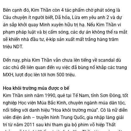
Bên cạnh đó, Kim Thần còn 4 tác phẩm chờ phát sóng là
Câu chuyện ít người biết, Dã hỏa, Lừa em yêu anh 2 và dự
án sắp khởi quay Minh xuyên hữu trị hạ. Nếu Kim Thần vi
phạm pháp luật và bị cấm sóng, các dự án không thể ra mắt
sẽ khiến nhà đầu tư, ê-kíp sản xuất mất trắng hàng trăm
triệu NDT.
Đến nay, phía Kim Thần vẫn chưa lên tiếng về scandal dù
các chủ đề liên quan đến vụ việc đã bùng nổ khắp các trang
MXH, lượt đọc lên tới hơn 500 triệu.
Hoa khôi trường múa được o bế
Kim Thần sinh năm 1990, quê tại Tế Nam, tỉnh Sơn Đông, tốt
nghiệp Học viện Múa Bắc Kinh, chuyên ngành múa dân tộc,
nổi tiếng với danh hiệu “Hoa khôi trường múa”. Cô là nữ diễn
viên điện ảnh – truyền hình Trung Quốc, gia nhập làng giải
trí từ năm 2011 sau khi tham gia bộ phim võ hiệp Thất