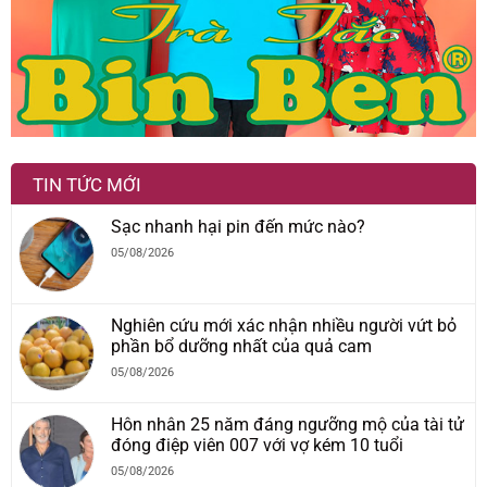
TIN TỨC MỚI
Sạc nhanh hại pin đến mức nào?
05/08/2026
Nghiên cứu mới xác nhận nhiều người vứt bỏ
phần bổ dưỡng nhất của quả cam
05/08/2026
Hôn nhân 25 năm đáng ngưỡng mộ của tài tử
đóng điệp viên 007 với vợ kém 10 tuổi
05/08/2026