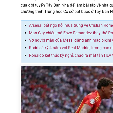
của đội tuyển Tây Ban Nha để làm bài tập về nhà gử
chương trình Trung học Cơ sở bắt buộc ở Tây Ban N
Arsenal bất ngờ hỏi mua trung vệ Cristian Rom
Man City chiêu mộ Enzo Fernandez thay thế Ro
Vợ người mẫu của Messi đăng ảnh mặc bikini 
Rodri sẽ ký 4 năm với Real Madrid, lương cao 
Ronaldo kết thúc kỳ nghỉ, chào ra mắt tân HLV 