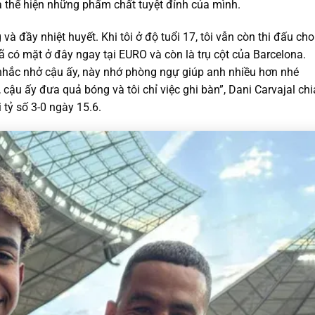
và thể hiện những phẩm chất tuyệt đỉnh của mình.
và đầy nhiệt huyết. Khi tôi ở độ tuổi 17, tôi vẫn còn thi đấu cho
ã có mặt ở đây ngay tại EURO và còn là trụ cột của Barcelona.
i nhắc nhở cậu ấy, này nhớ phòng ngự giúp anh nhiều hơn nhé
 cậu ấy đưa quả bóng và tôi chỉ việc ghi bàn”, Dani Carvajal chi
 tỷ số 3-0 ngày 15.6.