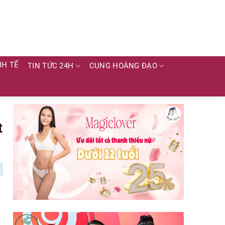
NH TẾ
TIN TỨC 24H
CUNG HOÀNG ĐẠO
t