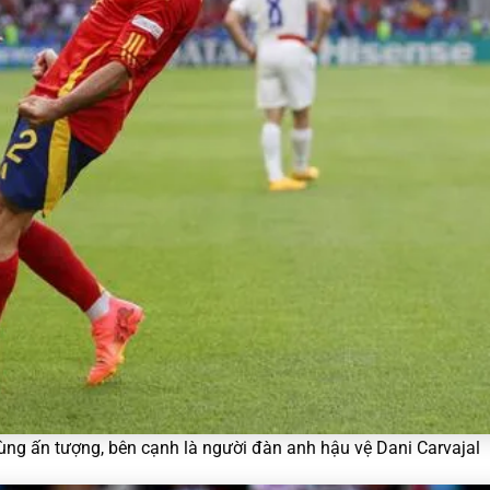
ng ấn tượng, bên cạnh là người đàn anh hậu vệ Dani Carvajal