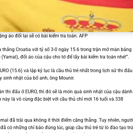
g áo đổi lại sẽ có bài kiểm tra toán. AFP
a thắng Croatia với tỷ số 3-0 ngày 15.6 trong trận mở màn bảng
Yamal), đổi áo của cậu cho tớ để lấy bài kiểm tra toán nhé!”.
O (15.6) và lập kỷ lục là cầu thủ trẻ nhất trong lịch sử thi đấu
ày sinh nhật của bố anh, ông Mounir.
ân thi đấu ở EURO, thì đó sẽ là món quà sinh nhật của cậu dành
 này là vô cùng đặc biệt với cầu thủ chỉ mới 16 tuổi và 338
al đã trải qua không ít thời điểm căng thẳng. Tuy nhiên, ngườ
đã có những chỉ bảo đúng lúc, giúp cầu thủ trẻ từ lò đào tạo tr