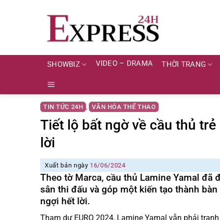
Skip
to
content
VIDEO – DRAMA
SHOWBIZ
THỜI TRANG
TIN TỨC 24H
VĂN HÓA THỂ THAO
,
Tiết lộ bất ngờ về cầu thủ tr
lời
Xuất bản ngày
16/06/2024
Theo tờ Marca, cầu thủ Lamine Yamal đã đi 
sân thi đấu và góp một kiến tạo thành bàn
ngợi hết lời.
Tham dự EURO 2024, Lamine Yamal vẫn phải tranh th