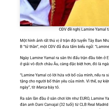
CĐV đề nghị Lamine Yamal tặn
Một hình ảnh rất thú vị ở trận đội tuyển Tây Ban Nh
B “tử thần”, một CĐV đã đưa tấm biểu ngữ: “Lamine (
Ngày Lamine Yamal ra sân thi đấu trận đầu tiên ở EUR
ở giải vô địch châu Âu, càng đặc biệt hơn, đó là ng
“Lamine Yamal có lời hứa với bố của mình, nếu ra s
tặng cho người bố thân yêu của mình. Vì thế, sự kiện
ngày”, tờ
Marca
bày tỏ.
Ra sân lần đầu ở sân chơi lớn như EURO, Lamine Yam
đàn anh Dani Carvajal (32 tuổi) từ CLB Real Madrid 