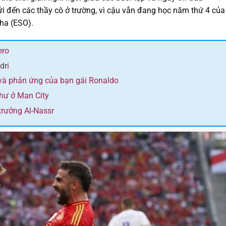
i đến các thầy cô ở trường, vì cậu vẫn đang học năm thứ 4 của
ha (ESO).
ero
dri
và phản ứng của bạn gái Ronaldo
như ở Man City
trưởng Al-Nassr