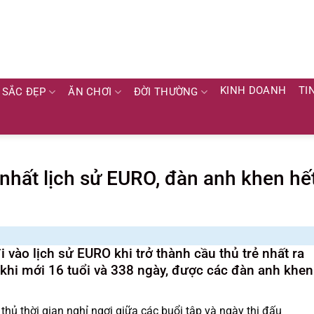
KINH DOANH
TI
SẮC ĐẸP
ĂN CHƠI
ĐỜI THƯỜNG
ẻ nhất lịch sử EURO, đàn anh khen hế
vào lịch sử EURO khi trở thành cầu thủ trẻ nhất ra
 khi mới 16 tuổi và 338 ngày, được các đàn anh khen
ủ thời gian nghỉ ngơi giữa các buổi tập và ngày thi đấu