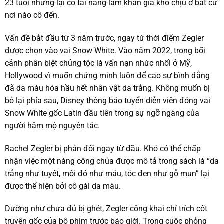
23 tuổi nhưng lại có tài năng làm khán giả khó chịu ở bất cứ
nơi nào cô đến.
Vấn đề bắt đầu từ 3 năm trước, ngay từ thời điểm Zegler
được chọn vào vai Snow White. Vào năm 2022, trong bối
cảnh phân biệt chủng tộc là vấn nạn nhức nhối ở Mỹ,
Hollywood vì muốn chứng minh luôn để cao sự bình đẳng
đã da màu hóa hầu hết nhân vật da trắng. Không muốn bị
bỏ lại phía sau, Disney thông báo tuyển diễn viên đóng vai
Snow White gốc Latin đầu tiên trong sự ngỡ ngàng của
người hâm mộ nguyên tác.
Rachel Zegler bị phản đối ngay từ đầu. Khó có thể chấp
nhận việc một nàng công chúa được mô tả trong sách là “da
trắng như tuyết, môi đỏ như máu, tóc đen như gỗ mun” lại
được thể hiện bởi cô gái da màu.
Dường như chưa đủ bị ghét, Zegler công khai chỉ trích cốt
truyện gốc của bộ phim trước báo giới. Trong cuộc phỏng