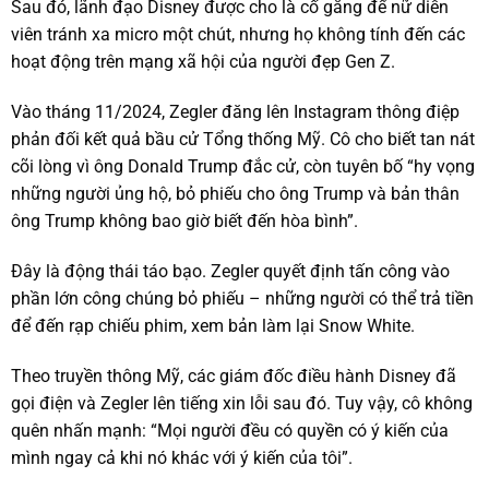
Sau đó, lãnh đạo Disney được cho là cố gắng để nữ diễn
viên tránh xa micro một chút, nhưng họ không tính đến các
hoạt động trên mạng xã hội của người đẹp Gen Z.
Vào tháng 11/2024, Zegler đăng lên Instagram thông điệp
phản đối kết quả bầu cử Tổng thống Mỹ. Cô cho biết tan nát
cõi lòng vì ông Donald Trump đắc cử, còn tuyên bố “hy vọng
những người ủng hộ, bỏ phiếu cho ông Trump và bản thân
ông Trump không bao giờ biết đến hòa bình”.
Đây là động thái táo bạo. Zegler quyết định tấn công vào
phần lớn công chúng bỏ phiếu – những người có thể trả tiền
để đến rạp chiếu phim, xem bản làm lại Snow White.
Theo truyền thông Mỹ, các giám đốc điều hành Disney đã
gọi điện và Zegler lên tiếng xin lỗi sau đó. Tuy vậy, cô không
quên nhấn mạnh: “Mọi người đều có quyền có ý kiến của
mình ngay cả khi nó khác với ý kiến ​​của tôi”.