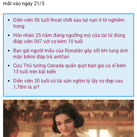
mắt vào ngày 21/3.
Diễn viên 56 tuổi thoát chết sau tai nạn ô tô nghiêm
trọng
Hôn nhân 25 năm đáng ngưỡng mộ của tài tử đóng
điệp viên 007 với vợ kém 10 tuổi
Bạn gái người mẫu của Ronaldo gây sốt khi tung ảnh
mặc bikini đáp trả antifan
Cựu Thủ tướng Canada quấn quýt bạn gái ca sĩ kém
13 tuổi trên bãi biển
Diễn viên 30 tuổi có tài sản nghìn tỷ lấy vợ đẹp cao
1,78m là ai?