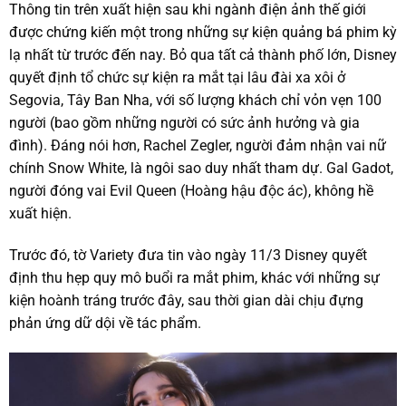
Thông tin trên xuất hiện sau khi ngành điện ảnh thế giới
được chứng kiến một trong những sự kiện quảng bá phim kỳ
lạ nhất từ trước đến nay. Bỏ qua tất cả thành phố lớn, Disney
quyết định tổ chức sự kiện ra mắt tại lâu đài xa xôi ở
Segovia, Tây Ban Nha, với số lượng khách chỉ vỏn vẹn 100
người (bao gồm những người có sức ảnh hưởng và gia
đình). Đáng nói hơn, Rachel Zegler, người đảm nhận vai nữ
chính Snow White, là ngôi sao duy nhất tham dự. Gal Gadot,
người đóng vai Evil Queen (Hoàng hậu độc ác), không hề
xuất hiện.
Trước đó, tờ Variety đưa tin vào ngày 11/3 Disney quyết
định thu hẹp quy mô buổi ra mắt phim, khác với những sự
kiện hoành tráng trước đây, sau thời gian dài chịu đựng
phản ứng dữ dội về tác phẩm.