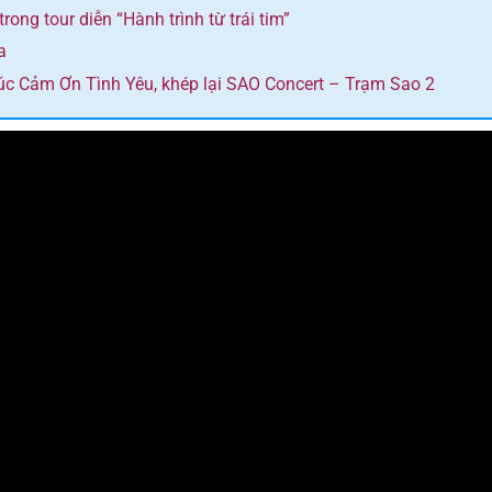
ng tour diễn “Hành trình từ trái tim”
a
húc Cảm Ơn Tình Yêu, khép lại SAO Concert – Trạm Sao 2