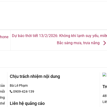
Dự báo thời tiết 13/2/2026: Không khí lạnh suy yếu, miề
Phone
Bắc sáng mưa, trưa nắng
Chịu trách nhiệm nội dung
của
Bà Lê Phạm
Tr
mỗi
0909-424-139
48
hững
Liê
Liên hệ quảng cáo
 thể