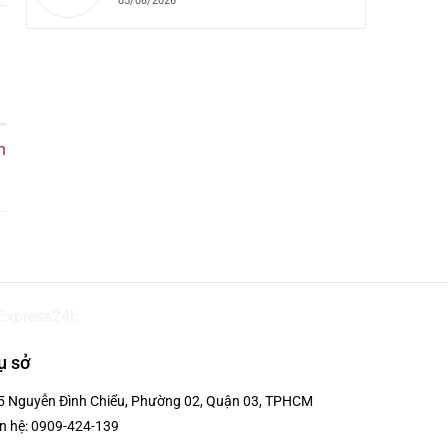
05/08/2026
n
ụ sở
5 Nguyễn Đình Chiểu, Phường 02, Quận 03, TPHCM
n hệ:
0909-424-139