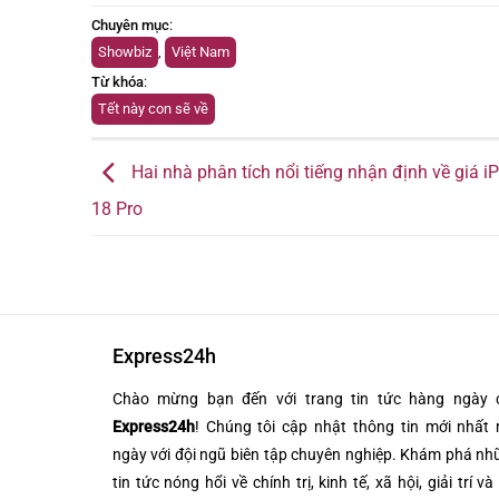
Chuyên mục
:
Showbiz
,
Việt Nam
Từ khóa
:
Tết này con sẽ về
Hai nhà phân tích nổi tiếng nhận định về giá i
18 Pro
Express24h
Chào mừng bạn đến với trang tin tức hàng ngày 
Express24h
! Chúng tôi cập nhật thông tin mới nhất 
ngày với đội ngũ biên tập chuyên nghiệp. Khám phá n
tin tức nóng hổi về chính trị, kinh tế, xã hội, giải trí và