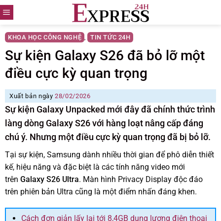
Skip
to
content
KHOA HỌC CÔNG NGHỆ
TIN TỨC 24H
,
Sự kiện Galaxy S26 đã bỏ lỡ một
điều cực kỳ quan trọng
Xuất bản ngày
28/02/2026
Sự kiện Galaxy Unpacked mới đây đã chính thức trình
làng dòng Galaxy S26 với hàng loạt nâng cấp đáng
chú ý. Nhưng một điều cực kỳ quan trọng đã bị bỏ lỡ.
Tại sự kiện, Samsung dành nhiều thời gian để phô diễn thiết
kế, hiệu năng và đặc biệt là các tính năng video mới
trên
Galaxy S26 Ultra
. Màn hình Privacy Display độc đáo
trên phiên bản Ultra cũng là một điểm nhấn đáng khen.
Cách đơn giản lấy lại tới 8,4GB dung lượng điện thoại