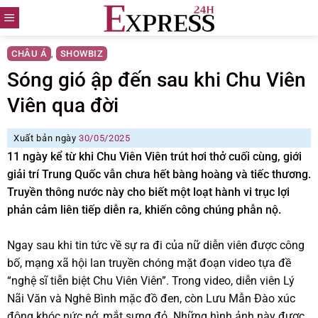
Skip
to
content
CHÂU Á
SHOWBIZ
,
Sóng gió ập đến sau khi Chu Viên
Viên qua đời
Xuất bản ngày
30/05/2025
11 ngày kể từ khi Chu Viên Viên trút hơi thở cuối cùng, giới
giải trí Trung Quốc vẫn chưa hết bàng hoàng và tiếc thương.
Truyền thông nước này cho biết một loạt hành vi trục lợi
phản cảm liên tiếp diễn ra, khiến công chúng phẫn nộ.
Ngay sau khi tin tức về sự ra đi của nữ diễn viên được công
bố, mạng xã hội lan truyền chóng mặt đoạn video tựa đề
“nghệ sĩ tiễn biệt Chu Viên Viên”. Trong video, diễn viên Lý
Nãi Văn và Nghê Bình mặc đồ đen, còn Lưu Mẫn Đào xúc
động khóc nức nở, mắt sưng đỏ. Những hình ảnh này được