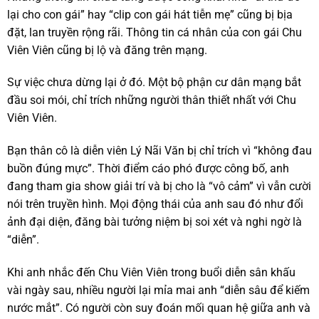
lại cho con gái” hay “clip con gái hát tiễn mẹ” cũng bị bịa
đặt, lan truyền rộng rãi. Thông tin cá nhân của con gái Chu
Viên Viên cũng bị lộ và đăng trên mạng.
Sự việc chưa dừng lại ở đó. Một bộ phận cư dân mạng bắt
đầu soi mói, chỉ trích những người thân thiết nhất với Chu
Viên Viên.
Bạn thân cô là diễn viên Lý Nãi Văn bị chỉ trích vì “không đau
buồn đúng mực”. Thời điểm cáo phó được công bố, anh
đang tham gia show giải trí và bị cho là “vô cảm” vì vẫn cười
nói trên truyền hình. Mọi động thái của anh sau đó như đổi
ảnh đại diện, đăng bài tưởng niệm bị soi xét và nghi ngờ là
“diễn”.
Khi anh nhắc đến Chu Viên Viên trong buổi diễn sân khấu
vài ngày sau, nhiều người lại mỉa mai anh “diễn sâu để kiếm
nước mắt”. Có người còn suy đoán mối quan hệ giữa anh và