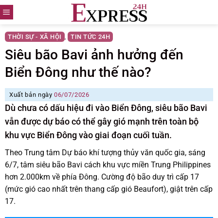
Skip
to
content
THỜI SỰ - XÃ HỘI
TIN TỨC 24H
,
Siêu bão Bavi ảnh hưởng đến
Biển Đông như thế nào?
Xuất bản ngày
06/07/2026
Dù chưa có dấu hiệu đi vào Biển Đông, siêu bão Bavi
vẫn được dự báo có thể gây gió mạnh trên toàn bộ
khu vực Biển Đông vào giai đoạn cuối tuần.
Theo Trung tâm Dự báo khí tượng thủy văn quốc gia, sáng
6/7, tâm siêu bão Bavi cách khu vực miền Trung Philippines
hơn 2.000km về phía Đông. Cường độ bão duy trì cấp 17
(mức gió cao nhất trên thang cấp gió Beaufort), giật trên cấp
17.