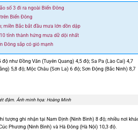
bão số 3 đi ra ngoài Biển Đông
 trên Biển Đông
o; miền Bắc bắt đầu mưa lớn dồn dập
 10 tỉnh thành hứng mưa dữ dội nhất
ển Đông sắp có gió mạnh
5 độ như Đồng Văn (Tuyên Quang) 4,5 độ; Sa Pa (Lào Cai) 4,7
ng) 5,8 độ; Mộc Châu (Sơn La) 6 độ; Sơn Động (Bắc Ninh) 8,7
 rét đậm. Ảnh minh họa: Hoàng Minh
hí tượng ghi nhận tại Nam Định (Ninh Bình) 8 độ; nhiều nơi khá
Cúc Phương (Ninh Bình) và Hà Đông (Hà Nội) 10,3 độ.