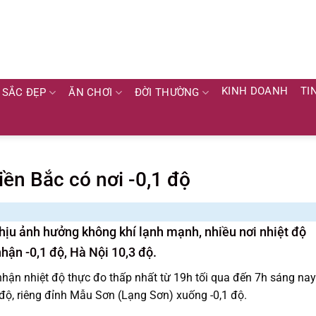
KINH DOANH
TI
SẮC ĐẸP
ĂN CHƠI
ĐỜI THƯỜNG
ền Bắc có nơi -0,1 độ
hịu ảnh hưởng không khí lạnh mạnh, nhiều nơi nhiệt độ
hận -0,1 độ, Hà Nội 10,3 độ.
nhận nhiệt độ thực đo thấp nhất từ 19h tối qua đến 7h sáng nay
độ, riêng đỉnh Mẫu Sơn (Lạng Sơn) xuống -0,1 độ.