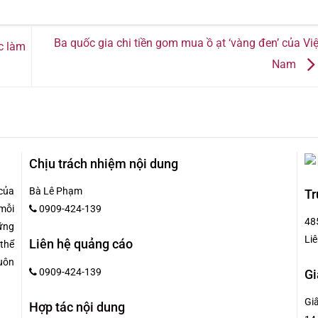
Ba quốc gia chi tiền gom mua ồ ạt ‘vàng đen’ của Việ
c làm
Nam
Chịu trách nhiệm nội dung
của
Bà Lê Phạm
Tr
mỗi
0909-424-139
48
hững
Liê
Liên hệ quảng cáo
 thể
uôn
0909-424-139
Gi
Gi
Hợp tác nội dung