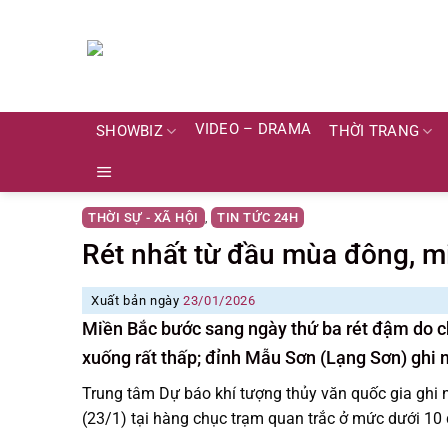
Skip
to
content
VIDEO – DRAMA
SHOWBIZ
THỜI TRANG
THỜI SỰ - XÃ HỘI
TIN TỨC 24H
,
Rét nhất từ đầu mùa đông, mi
Xuất bản ngày
23/01/2026
Miền Bắc bước sang ngày thứ ba rét đậm do c
xuống rất thấp; đỉnh Mẫu Sơn (Lạng Sơn) ghi n
Trung tâm Dự báo khí tượng thủy văn quốc gia ghi 
(23/1) tại hàng chục trạm quan trắc ở mức dưới 10 