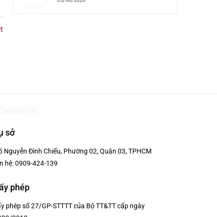
05/08/2026
t
ụ sở
5 Nguyễn Đình Chiểu, Phường 02, Quận 03, TPHCM
n hệ:
0909-424-139
ấy phép
ấy phép số 27/GP-STTTT của Bộ TT&TT cấp ngày