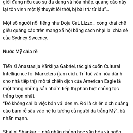
giới đang nêu cao sự đa dạng và hòa nhập, quảng cáo này
lại tôn vinh một lý thuyết lỗi thời, bị bài trừ từ lâu”…
Một số người nổi tiếng như Doja Cat, Lizzo… công khai chế
giễu quảng cáo trên mạng xã hội bằng cách nhại lại chia sẻ
của Sydney Sweeney.
Nước Mỹ chia rẽ
Tiến sĩ Anastasija Kārkliņa Gabriel, tác giả cuốn Cultural
Intelligence for Marketers (tạm dịch: Trí tuệ văn hóa dành
cho nhà tiếp thị) mô tả chiến dịch của American Eagle là
một trong những sản phẩm tiếp thị phân biệt chủng tộc
trắng trợn nhất.
“Đó không chỉ là việc bán vải denim. Đó là chiến dịch quảng
cáo bám rễ sâu vào hệ tư tưởng củ người da trắng Mỹ”, bà
nhấn mạnh.
Shalini Shankar – nhà nhân chủng học văn hóa và ngôn