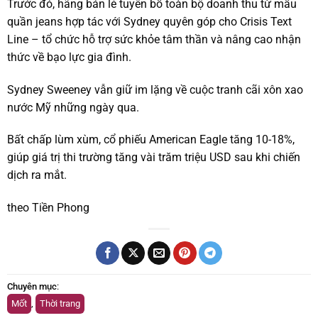
Trước đó, hãng bán lẻ tuyên bố toàn bộ doanh thu từ mẫu
quần jeans hợp tác với Sydney quyên góp cho Crisis Text
Line – tổ chức hỗ trợ sức khỏe tâm thần và nâng cao nhận
thức về bạo lực gia đình.
Sydney Sweeney vẫn giữ im lặng về cuộc tranh cãi xôn xao
nước Mỹ những ngày qua.
Bất chấp lùm xùm, cổ phiếu American Eagle tăng 10-18%,
giúp giá trị thi trường tăng vài trăm triệu USD sau khi chiến
dịch ra mắt.
theo Tiền Phong
Chuyên mục
:
Mốt
,
Thời trang