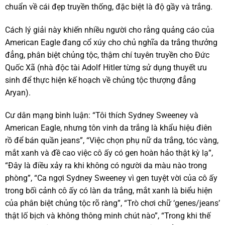
chuẩn về cái đẹp truyền thống, đặc biệt là độ gầy và trắng.
Cách lý giải này khiến nhiều người cho rằng quảng cáo của
American Eagle đang cổ xúy cho chủ nghĩa da trắng thưởng
đẳng, phân biệt chủng tộc, thậm chí tuyên truyền cho Đức
Quốc Xã (nhà độc tài Adolf Hitler từng sử dụng thuyết ưu
sinh để thực hiện kế hoạch về chủng tộc thượng đẳng
Aryan).
Cư dân mạng bình luận: “Tôi thích Sydney Sweeney và
American Eagle, nhưng tôn vinh da trắng là khẩu hiệu điên
rồ để bán quần jeans”, “Việc chọn phụ nữ da trắng, tóc vàng,
mắt xanh và đề cao việc cô ấy có gen hoàn hảo thật kỳ lạ”,
“Đây là điều xảy ra khi không có người da màu nào trong
phòng”, “Ca ngợi Sydney Sweeney vì gen tuyệt vời của cô ấy
trong bối cảnh cô ấy có làn da trắng, mắt xanh là biểu hiện
của phân biệt chủng tộc rõ ràng”, “Trò chơi chữ ‘genes/jeans’
thật lố bịch và không thông minh chút nào”, “Trong khi thế