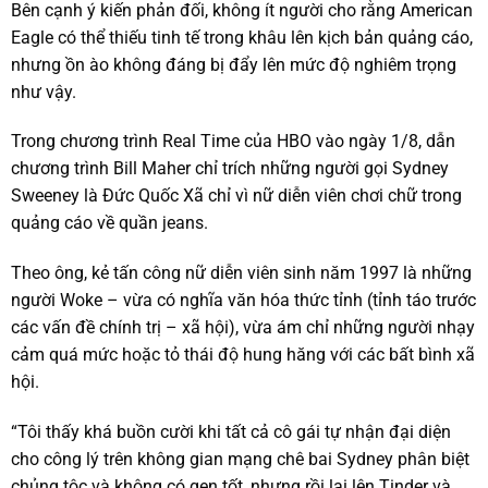
Bên cạnh ý kiến phản đối, không ít người cho rằng American
Eagle có thể thiếu tinh tế trong khâu lên kịch bản quảng cáo,
nhưng ồn ào không đáng bị đẩy lên mức độ nghiêm trọng
như vậy.
Trong chương trình Real Time của HBO vào ngày 1/8, dẫn
chương trình Bill Maher chỉ trích những người gọi Sydney
Sweeney là Đức Quốc Xã chỉ vì nữ diễn viên chơi chữ trong
quảng cáo về quần jeans.
Theo ông, kẻ tấn công nữ diễn viên sinh năm 1997 là những
người Woke – vừa có nghĩa văn hóa thức tỉnh (tỉnh táo trước
các vấn đề chính trị – xã hội), vừa ám chỉ những người nhạy
cảm quá mức hoặc tỏ thái độ hung hăng với các bất bình xã
hội.
“Tôi thấy khá buồn cười khi tất cả cô gái tự nhận đại diện
cho công lý trên không gian mạng chê bai Sydney phân biệt
chủng tộc và không có gen tốt, nhưng rồi lại lên Tinder và