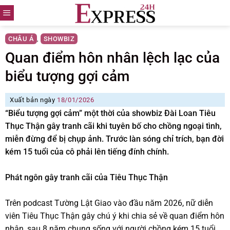
Skip
to
content
CHÂU Á
SHOWBIZ
,
Quan điểm hôn nhân lệch lạc của
biểu tượng gợi cảm
Xuất bản ngày
18/01/2026
“Biểu tượng gợi cảm” một thời của showbiz Đài Loan Tiêu
Thục Thận gây tranh cãi khi tuyên bố cho chồng ngoại tình,
miễn đừng để bị chụp ảnh. Trước làn sóng chỉ trích, bạn đời
kém 15 tuổi của cô phải lên tiếng đính chính.
Phát ngôn gây tranh cãi của Tiêu Thục Thận
Trên podcast Tường Lật Giao vào đầu năm 2026, nữ diễn
viên Tiêu Thục Thận gây chú ý khi chia sẻ về quan điểm hôn
nhân, sau 8 năm chung sống với người chồng kém 15 tuổi