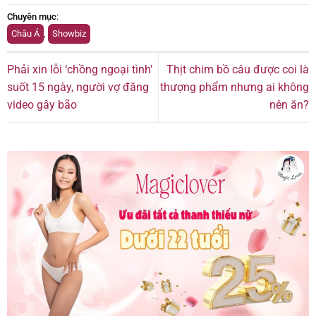
Chuyên mục
:
Châu Á
,
Showbiz
Phải xin lỗi ‘chồng ngoại tình’
Thịt chim bồ câu được coi là
suốt 15 ngày, người vợ đăng
thượng phẩm nhưng ai không
video gây bão
nên ăn?