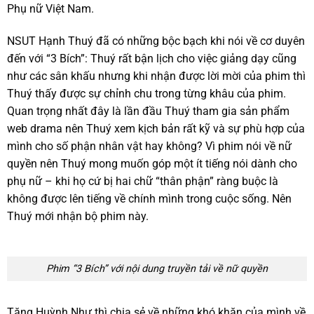
Phụ nữ Việt Nam.
NSUT Hạnh Thuý đã có những bộc bạch khi nói về cơ duyên
đến với “3 Bích”: Thuý rất bận lịch cho việc giảng dạy cũng
như các sân khấu nhưng khi nhận được lời mời của phim thì
Thuý thấy được sự chỉnh chu trong từng khâu của phim.
Quan trọng nhất đây là lần đầu Thuý tham gia sản phẩm
web drama nên Thuý xem kịch bản rất kỹ và sự phù hợp của
mình cho số phận nhân vật hay không? Vì phim nói về nữ
quyền nên Thuý mong muốn góp một ít tiếng nói dành cho
phụ nữ – khi họ cứ bị hai chữ “thân phận” ràng buộc là
không được lên tiếng về chính mình trong cuộc sống. Nên
Thuý mới nhận bộ phim này.
Phim “3 Bích” với nội dung truyền tải về nữ quyền
Tăng Huỳnh Như thì chia sẻ về những khó khăn của mình về