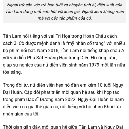
Ngoại trừ sắc vóc trẻ hơn tuổi và chuyện tình ái, diễn xuất của
Tần Lam đang mất sức hút với khán giả. Người xem không mặn
mà với các tác phẩm của cô.
Tần Lam nổi tiếng với vai Tri Họa trong Hoàn Châu cách
cách 3. Cô được mệnh danh là “mỹ nhân cổ trang” với nhiều
bộ phim nổi bật. Năm 2018, Tần Lam nổi tiếng khắp châu Á
với vai diễn Phú Sát Hoàng Hậu trong Diên Hi công lược,
giúp sự nghiệp của nữ diễn viên sinh năm 1979 một lần nữa
tỏa sáng.
Trong đời tư, nữ diễn viên hẹn hò đàn em kém 10 tuổi Ngụy
Đại Huân. Cặp đôi phát triển mối quan hệ sau khi hợp tác
trong phim Bác sĩ Đường năm 2022. Ngụy Đại Huân là nam
diễn viên có gia thế giàu có, nổi tiếng với bộ phim Khói lửa
nhân gian của tôi.
Thời gian gần đây, mối quan hệ giữa Tần Lam và Ngụy Đại