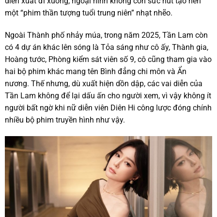
diễn xuất đi xuống, ngoại hình không còn sức hút tạo nên
một “phim thần tượng tuổi trung niên” nhạt nhẽo.
Ngoài Thành phố nhảy múa, trong năm 2025, Tần Lam còn
có 4 dự án khác lên sóng là Tỏa sáng như cô ấy, Thành gia,
Hoàng tước, Phòng kiểm sát viên số 9, cô cũng tham gia vào
hai bộ phim khác mang tên Bình đẳng chi môn và Ẩn
nương. Thế nhưng, dù xuất hiện dồn dập, các vai diễn của
Tần Lam không để lại dấu ấn cho người xem, vì vậy không ít
người bất ngờ khi nữ diễn viên Diên Hi công lược đóng chính
nhiều bộ phim truyền hình như vậy.