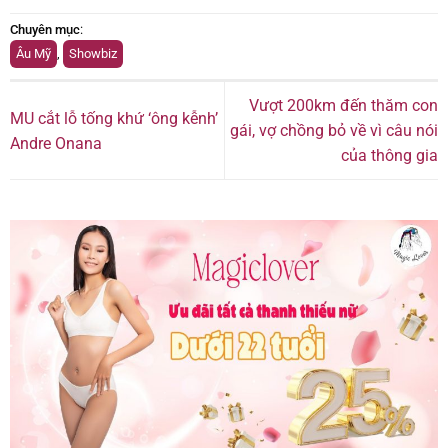
Chuyên mục
:
Âu Mỹ
,
Showbiz
Vượt 200km đến thăm con
MU cắt lỗ tống khứ ‘ông kễnh’
gái, vợ chồng bỏ về vì câu nói
Andre Onana
của thông gia