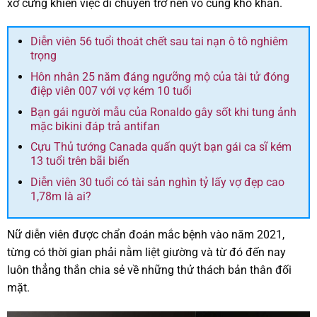
xơ cứng khiến việc di chuyển trở nên vô cùng khó khăn.
Diễn viên 56 tuổi thoát chết sau tai nạn ô tô nghiêm
trọng
Hôn nhân 25 năm đáng ngưỡng mộ của tài tử đóng
điệp viên 007 với vợ kém 10 tuổi
Bạn gái người mẫu của Ronaldo gây sốt khi tung ảnh
mặc bikini đáp trả antifan
Cựu Thủ tướng Canada quấn quýt bạn gái ca sĩ kém
13 tuổi trên bãi biển
Diễn viên 30 tuổi có tài sản nghìn tỷ lấy vợ đẹp cao
1,78m là ai?
Nữ diễn viên được chẩn đoán mắc bệnh vào năm 2021,
từng có thời gian phải nằm liệt giường và từ đó đến nay
luôn thẳng thắn chia sẻ về những thử thách bản thân đối
mặt.