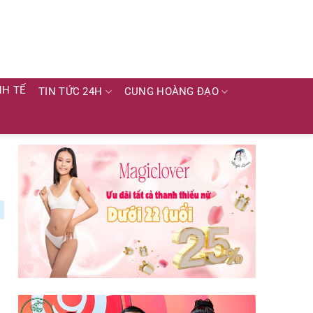
NH TẾ
TIN TỨC 24H
CUNG HOÀNG ĐẠO