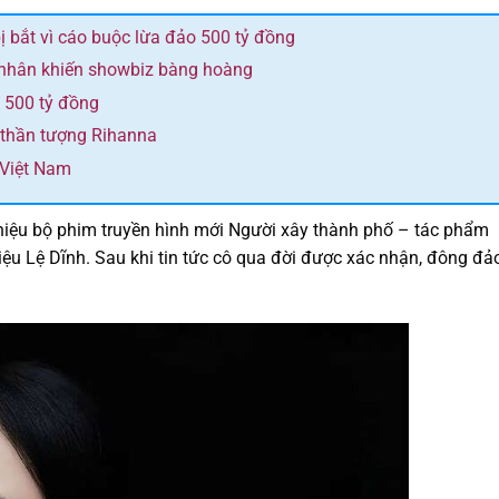
bị bắt vì cáo buộc lừa đảo 500 tỷ đồng
 nhân khiến showbiz bàng hoàng
n 500 tỷ đồng
ộ thần tượng Rihanna
 Việt Nam
thiệu bộ phim truyền hình mới Người xây thành phố – tác phẩm
iệu Lệ Dĩnh. Sau khi tin tức cô qua đời được xác nhận, đông đả