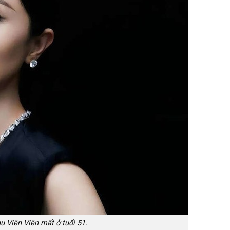
u Viên Viên mất ở tuổi 51.