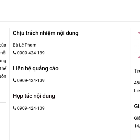
Chịu trách nhiệm nội dung
của
Bà Lê Phạm
mỗi
0909-424-139
hững
Liên hệ quảng cáo
 thể
Tr
uôn
0909-424-139
48
Liê
Hợp tác nội dung
Gi
0909-424-139
Gi
14