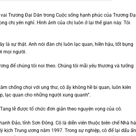
vai Trương Đại Dân trong Cuộc sống hạnh phúc của Trương Đạ
ng chị yên nghỉ. Hình ảnh của chị luôn ở lại thế gian này. Tôi
 là sự thật. Anh nói đàn chị luôn lạc quan, hiền hậu, tốt bụng
i mọi người.
ương để chúng tôi noi theo. Chúng tôi mãi yêu thương và tưởng
ăm chống chọi với ung thư, cô ấy không hề bi quan, luôn kiên
áp, lạc quan cho những người xung quanh”.
. Tang lễ được tổ chức đơn giản theo nguyện vọng của cô.
anh Đảo, tỉnh Sơn Đông. Cô là diễn viên thuộc biên chế Nhà há
Hý kịch Trung ương năm 1997. Trong sự nghiệp, cô để lại dấu ấn