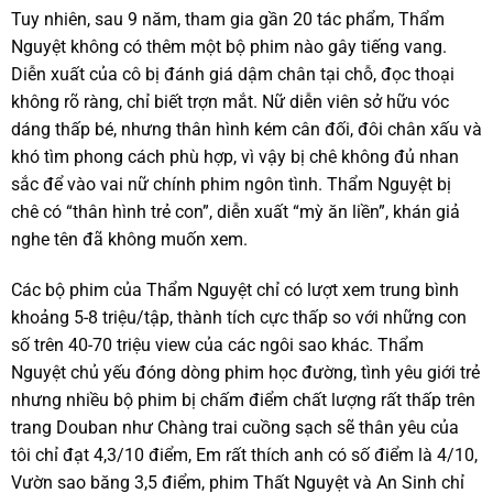
Tuy nhiên, sau 9 năm, tham gia gần 20 tác phẩm, Thẩm
Nguyệt không có thêm một bộ phim nào gây tiếng vang.
Diễn xuất của cô bị đánh giá dậm chân tại chỗ, đọc thoại
không rõ ràng, chỉ biết trợn mắt. Nữ diễn viên sở hữu vóc
dáng thấp bé, nhưng thân hình kém cân đối, đôi chân xấu và
khó tìm phong cách phù hợp, vì vậy bị chê không đủ nhan
sắc để vào vai nữ chính phim ngôn tình. Thẩm Nguyệt bị
chê có “thân hình trẻ con”, diễn xuất “mỳ ăn liền”, khán giả
nghe tên đã không muốn xem.
Các bộ phim của Thẩm Nguyệt chỉ có lượt xem trung bình
khoảng 5-8 triệu/tập, thành tích cực thấp so với những con
số trên 40-70 triệu view của các ngôi sao khác. Thẩm
Nguyệt chủ yếu đóng dòng phim học đường, tình yêu giới trẻ
nhưng nhiều bộ phim bị chấm điểm chất lượng rất thấp trên
trang Douban như Chàng trai cuồng sạch sẽ thân yêu của
tôi chỉ đạt 4,3/10 điểm, Em rất thích anh có số điểm là 4/10,
Vườn sao băng 3,5 điểm, phim Thất Nguyệt và An Sinh chỉ