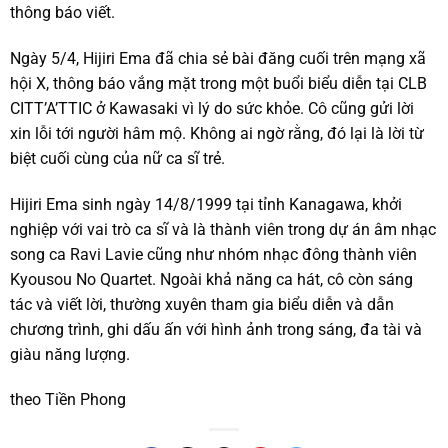
thông báo viết.
Ngày 5/4, Hijiri Ema đã chia sẻ bài đăng cuối trên mạng xã
hội X, thông báo vắng mặt trong một buổi biểu diễn tại CLB
CITT’A’TTIC ở Kawasaki vì lý do sức khỏe. Cô cũng gửi lời
xin lỗi tới người hâm mộ. Không ai ngờ rằng, đó lại là lời từ
biệt cuối cùng của nữ ca sĩ trẻ.
Hijiri Ema sinh ngày 14/8/1999 tại tỉnh Kanagawa, khởi
nghiệp với vai trò ca sĩ và là thành viên trong dự án âm nhạc
song ca Ravi Lavie cũng như nhóm nhạc đông thành viên
Kyousou No Quartet. Ngoài khả năng ca hát, cô còn sáng
tác và viết lời, thường xuyên tham gia biểu diễn và dẫn
chương trình, ghi dấu ấn với hình ảnh trong sáng, đa tài và
giàu năng lượng.
theo Tiền Phong