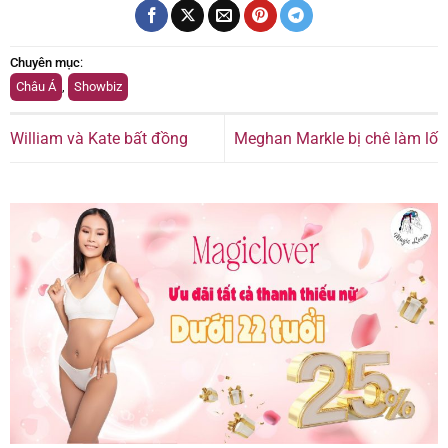
Chuyên mục
:
Châu Á
,
Showbiz
William và Kate bất đồng
Meghan Markle bị chê làm lố