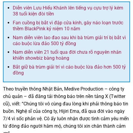
Diễn viên Lưu Hiểu Khánh lên tiếng vụ cựu trợ lý kém
38 tuổi kiện đòi tiền
Fan cuồng bị bắt vì đập cửa kính, gây náo loạn trước
thềm BlackPink kỷ niệm 10 năm
Nam diễn viên lao đao sau khi bà trùm giải trí bị bắt vì
cáo buộc lừa đảo 500 tỷ đồng
Nam diễn viên 21 tuổi qua đời chưa rõ nguyên nhân
khiến showbiz bàng hoàng
Bắt giữ bà trùm giải trí vì cáo buộc lừa đảo hơn 500 tỷ
đồng
Theo truyền thông Nhật Bản, Medive Production – công ty
chủ quản – đã đăng tải thông báo trên nền tảng X (Twitter
cũ), viết: “Chúng tôi vô cùng đau lòng khi phải thông báo tin
buồn. Nghệ sĩ của công ty, Hijiri Ema, đã qua đời vào ngày
7/4 vì sốc phản vệ. Cô ấy luôn nhận được tình cảm yêu mến
từ đông đảo người hâm mộ, chúng tôi xin chân thành cảm