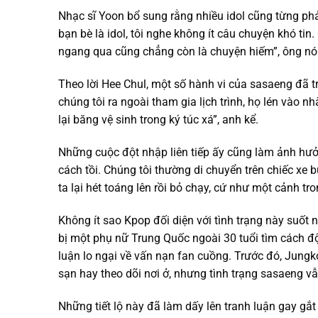
Nhạc sĩ Yoon bổ sung rằng nhiều idol cũng từng phải
bạn bè là idol, tôi nghe không ít câu chuyện khó ti
ngang qua cũng chẳng còn là chuyện hiếm”, ông nói
Theo lời Hee Chul, một số hành vi của sasaeng đã t
chúng tôi ra ngoài tham gia lịch trình, họ lén vào
lại băng vệ sinh trong ký túc xá”, anh kể.
Những cuộc đột nhập liên tiếp ấy cũng làm ảnh hưởn
cách tồi. Chúng tôi thường di chuyển trên chiếc xe
ta lại hét toáng lên rồi bỏ chạy, cứ như một cảnh tr
Không ít sao Kpop đối diện với tình trạng này suốt
bị một phụ nữ Trung Quốc ngoài 30 tuổi tìm cách đ
luận lo ngại về vấn nạn fan cuồng. Trước đó, Jungko
sạn hay theo dõi nơi ở, nhưng tình trạng sasaeng vẫ
Những tiết lộ này đã làm dấy lên tranh luận gay gắ