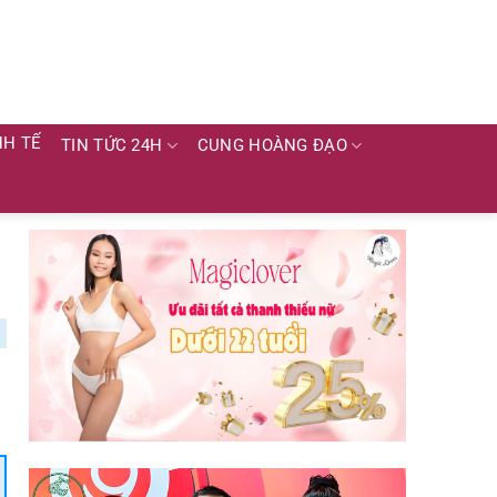
NH TẾ
TIN TỨC 24H
CUNG HOÀNG ĐẠO