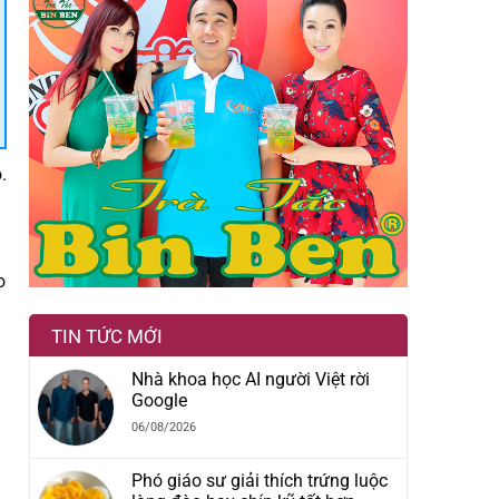
.
o
TIN TỨC MỚI
Nhà khoa học AI người Việt rời
Google
06/08/2026
Phó giáo sư giải thích trứng luộc