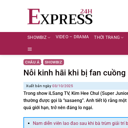
Skip
to
content
VIDEO – DRAMA
SHOWBIZ
THỜI TRANG
CHÂU Á
SHOWBIZ
,
Nỗi kinh hãi khi bị fan cuồn
Xuất bản ngày
03/10/2025
Trong show iLSang TV, Kim Hee Chul (Super Junior)
thường được gọi là “sasaeng”. Anh tiết lộ rằng mộ
quá giới hạn, trở nên đáng lo ngại.
Nam diễn viên lao đao sau khi bà trùm giải trí 