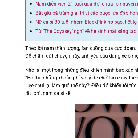
Nam diễn viên 21 tuổi qua đời chưa rõ nguyên
Bắt giữ bà trùm giải trí vì cáo buộc lừa đảo hơ
Nữ ca sĩ 30 tuổi nhóm BlackPink hở bạo, tiết l
Từ ‘The Odyssey’ nghĩ về hệ sinh thái sáng tạo
Theo lời nam thần tượng, fan cuồng quá cực đoan. Mỗ
Để chấm dứt chuyện này, anh yêu cầu dừng xe ở mộ
Nhớ lại một trong những điều khiến mình bức xúc nhất
“Họ thu những khoản phí vô lý để chở fan chạy theo ch
Hee-chul lại làm quá thế này?’ Điều đó khiến tôi tức
rất lớn”, nam ca sĩ kể.