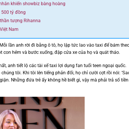
 nhân khiến showbiz bàng hoàng
n 500 tỷ đồng
ộ thần tượng Rihanna
 Việt Nam
i lần anh rời đi bằng ô tô, họ lập tức lao vào taxi để bám theo
t con hẻm và bước xuống, đập cửa xe của họ và quát tháo.
, anh tiết lộ các tài xế taxi lợi dụng fan tuổi teen ngoại quốc.
úng tôi. Khi tôi lên tiếng phản đối, họ chỉ cười cợt rồi nói: ‘Sa
 giận. Những đứa trẻ ấy không hề biết gì, vậy mà phải trả số tiền