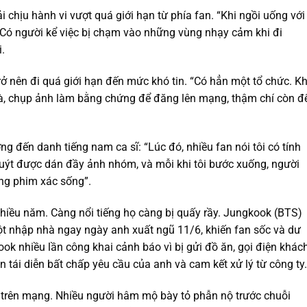
 chịu hành vi vượt quá giới hạn từ phía fan. “Khi ngồi uống với
n. Có người kể việc bị chạm vào những vùng nhạy cảm khi đi
.
rở nên đi quá giới hạn đến mức khó tin. “Có hẳn một tổ chức. Kh
 nhà, chụp ảnh làm bằng chứng để đăng lên mạng, thậm chí còn đ
g đến danh tiếng nam ca sĩ: “Lúc đó, nhiều fan nói tôi có tính
 buýt được dán đầy ảnh nhóm, và mỗi khi tôi bước xuống, người
ong phim xác sống”.
 nhiều năm. Càng nổi tiếng họ càng bị quấy rầy. Jungkook (BTS)
ột nhập nhà ngay ngày anh xuất ngũ 11/6, khiến fan sốc và dư
ok nhiều lần công khai cảnh báo vì bị gửi đồ ăn, gọi điện khác
n tái diễn bất chấp yêu cầu của anh và cam kết xử lý từ công ty.
t trên mạng. Nhiều người hâm mộ bày tỏ phẫn nộ trước chuỗi