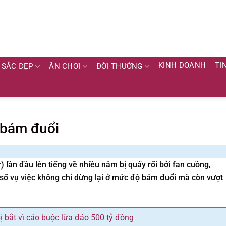
KINH DOANH
TI
SẮC ĐẸP
ĂN CHƠI
ĐỜI THƯỜNG
g bám đuổi
 lần đầu lên tiếng về nhiều năm bị quấy rối bởi fan cuồng,
t số vụ việc không chỉ dừng lại ở mức độ bám đuổi mà còn vượt
bị bắt vì cáo buộc lừa đảo 500 tỷ đồng