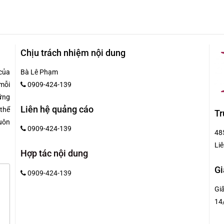
Chịu trách nhiệm nội dung
của
Bà Lê Phạm
mỗi
0909-424-139
hững
Liên hệ quảng cáo
 thể
Tr
uôn
0909-424-139
48
Liê
Hợp tác nội dung
Gi
0909-424-139
Gi
14