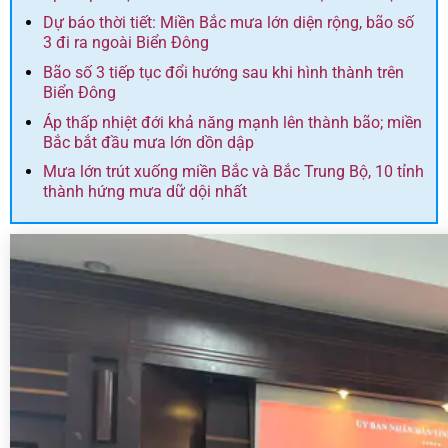
Dự báo thời tiết: Miền Bắc mưa lớn diện rộng, bão số
3 đi ra ngoài Biển Đông
Bão số 3 tiếp tục đổi hướng sau khi hình thành trên
Biển Đông
Áp thấp nhiệt đới khả năng mạnh lên thành bão; miền
Bắc bắt đầu mưa lớn dồn dập
Mưa lớn trút xuống miền Bắc và Bắc Trung Bộ, 10 tỉnh
thành hứng mưa dữ dội nhất