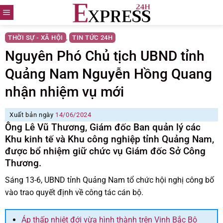
Skip
to
content
THỜI SỰ - XÃ HỘI
TIN TỨC 24H
,
Nguyên Phó Chủ tịch UBND tỉnh
Quảng Nam Nguyễn Hồng Quang
nhận nhiệm vụ mới
Xuất bản ngày
14/06/2024
Ông Lê Vũ Thương, Giám đốc Ban quản lý các
Khu kinh tế và Khu công nghiệp tỉnh Quảng Nam,
được bổ nhiệm giữ chức vụ Giám đốc Sở Công
Thương.
Sáng 13-6, UBND tỉnh Quảng Nam tổ chức hội nghị công bố
vào trao quyết định về công tác cán bộ.
Áp thấp nhiệt đới vừa hình thành trên Vịnh Bắc Bộ