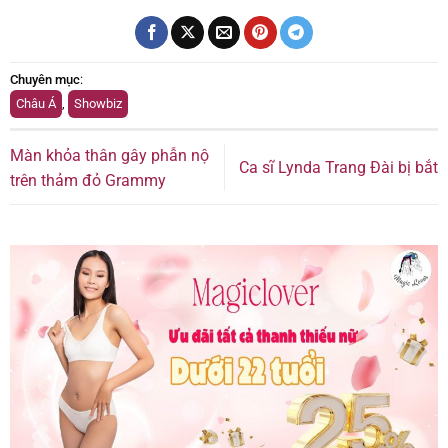
Chuyên mục
:
Châu Á
,
Showbiz
Màn khỏa thân gây phẫn nộ
Ca sĩ Lynda Trang Đài bị bắt
trên thảm đỏ Grammy