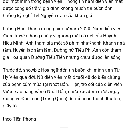
đời một mình trong bệnh viện. Thông tin nam diễn viên mất
được công bố trễ vì gia đình không muốn tin buồn ảnh
hưởng kỳ nghỉ Tết Nguyên đán của khán giả.
Lương Hựu Thành đóng phim từ năm 2020. Nam diễn viên
được truyền thông chú ý vì gương mặt có nét của Huỳnh
Hiểu Minh. Anh tham gia một số phim nhưKhanh Khanh ngã
tâm, Huyễn lạc sâm lâm, Đường nữ Tiểu Phi.Anh còn tham
gia Hoa quan Đường Tiểu Tiên nhưng chưa được lên sóng.
Trước đó, showbiz Hoa ngữ đón tin buồn khi minh tinh Từ
Hy Viên qua đời. Nữ diễn viên mất ở tuổi 48 do biến chứng
của bệnh cúm mùa tại Nhật Bản. Hiện, tro cốt của diễn viên
Vườn sao băng vẫn ở Nhật Bản, chưa xác định được ngày
mang về Đài Loan (Trung Quốc) dù đã hoàn thành thủ tục,
giấy tờ.
theo Tiền Phong