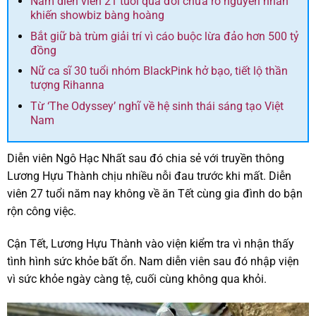
Nam diễn viên 21 tuổi qua đời chưa rõ nguyên nhân
khiến showbiz bàng hoàng
Bắt giữ bà trùm giải trí vì cáo buộc lừa đảo hơn 500 tỷ
đồng
Nữ ca sĩ 30 tuổi nhóm BlackPink hở bạo, tiết lộ thần
tượng Rihanna
Từ ‘The Odyssey’ nghĩ về hệ sinh thái sáng tạo Việt
Nam
Diễn viên Ngô Hạc Nhất sau đó chia sẻ với truyền thông
Lương Hựu Thành chịu nhiều nỗi đau trước khi mất. Diễn
viên 27 tuổi năm nay không về ăn Tết cùng gia đình do bận
rộn công việc.
Cận Tết, Lương Hựu Thành vào viện kiểm tra vì nhận thấy
tình hình sức khỏe bất ổn. Nam diễn viên sau đó nhập viện
vì sức khỏe ngày càng tệ, cuối cùng không qua khỏi.