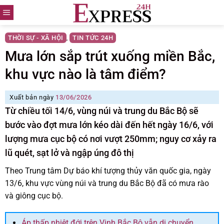
Skip
to
content
THỜI SỰ - XÃ HỘI
TIN TỨC 24H
,
Mưa lớn sắp trút xuống miền Bắc,
khu vực nào là tâm điểm?
Xuất bản ngày
13/06/2026
Từ chiều tối 14/6, vùng núi và trung du Bắc Bộ sẽ
bước vào đợt mưa lớn kéo dài đến hết ngày 16/6, với
lượng mưa cục bộ có nơi vượt 250mm; nguy cơ xảy ra
lũ quét, sạt lở và ngập úng đô thị
Theo Trung tâm Dự báo khí tượng thủy văn quốc gia, ngày
13/6, khu vực vùng núi và trung du Bắc Bộ đã có mưa rào
và giông cục bộ.
Áp thấp nhiệt đới trên Vịnh Bắc Bộ vẫn di chuyển