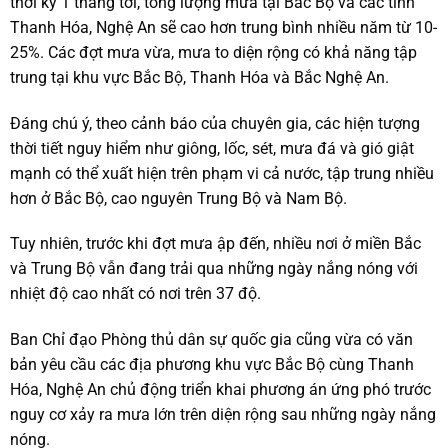
thời kỳ 1 tháng tới, tổng lượng mưa tại Bắc Bộ và các tỉnh
Thanh Hóa, Nghệ An sẽ cao hơn trung bình nhiều năm từ 10-
25%. Các đợt mưa vừa, mưa to diện rộng có khả năng tập
trung tại khu vực Bắc Bộ, Thanh Hóa và Bắc Nghệ An.
Đáng chú ý, theo cảnh báo của chuyên gia, các hiện tượng
thời tiết nguy hiểm như giông, lốc, sét, mưa đá và gió giật
mạnh có thể xuất hiện trên phạm vi cả nước, tập trung nhiều
hơn ở Bắc Bộ, cao nguyên Trung Bộ và Nam Bộ.
Tuy nhiên, trước khi đợt mưa ập đến, nhiều nơi ở miền Bắc
và Trung Bộ vẫn đang trải qua những ngày nắng nóng với
nhiệt độ cao nhất có nơi trên 37 độ.
Ban Chỉ đạo Phòng thủ dân sự quốc gia cũng vừa có văn
bản yêu cầu các địa phương khu vực Bắc Bộ cùng Thanh
Hóa, Nghệ An chủ động triển khai phương án ứng phó trước
nguy cơ xảy ra mưa lớn trên diện rộng sau những ngày nắng
nóng.