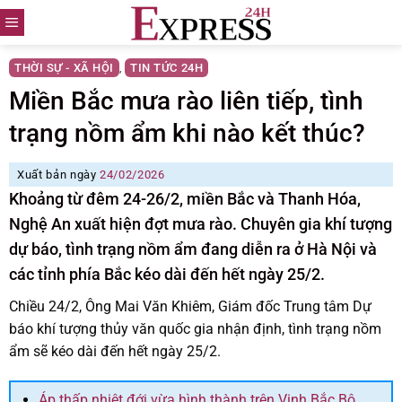
Skip
to
content
THỜI SỰ - XÃ HỘI
TIN TỨC 24H
,
Miền Bắc mưa rào liên tiếp, tình
trạng nồm ẩm khi nào kết thúc?
Xuất bản ngày
24/02/2026
Khoảng từ đêm 24-26/2, miền Bắc và Thanh Hóa,
Nghệ An xuất hiện đợt mưa rào. Chuyên gia khí tượng
dự báo, tình trạng nồm ẩm đang diễn ra ở Hà Nội và
các tỉnh phía Bắc kéo dài đến hết ngày 25/2.
Chiều 24/2, Ông Mai Văn Khiêm, Giám đốc Trung tâm Dự
báo khí tượng thủy văn quốc gia nhận định, tình trạng nồm
ẩm sẽ kéo dài đến hết ngày 25/2.
Áp thấp nhiệt đới vừa hình thành trên Vịnh Bắc Bộ