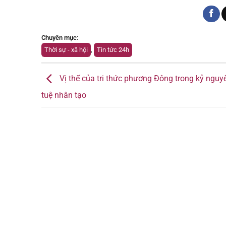
Chuyên mục
:
Thời sự - xã hội
,
Tin tức 24h
Vị thế của tri thức phương Đông trong kỷ nguyê
tuệ nhân tạo