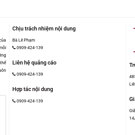
Chịu trách nhiệm nội dung
của
Bà Lê Phạm
mỗi
0909-424-139
hững
Liên hệ quảng cáo
 thể
Tr
uôn
0909-424-139
48
Liê
Hợp tác nội dung
Gi
0909-424-139
Gi
14