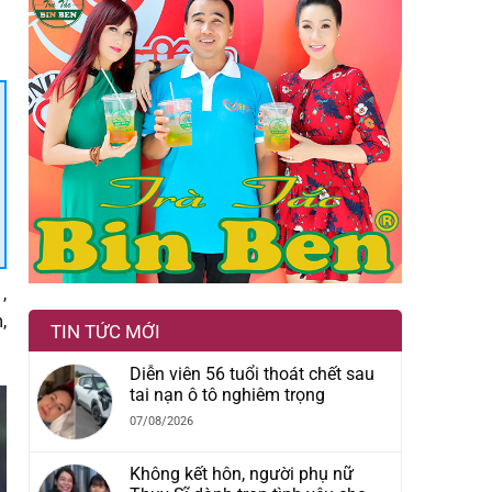
,
,
TIN TỨC MỚI
Diễn viên 56 tuổi thoát chết sau
tai nạn ô tô nghiêm trọng
07/08/2026
Không kết hôn, người phụ nữ