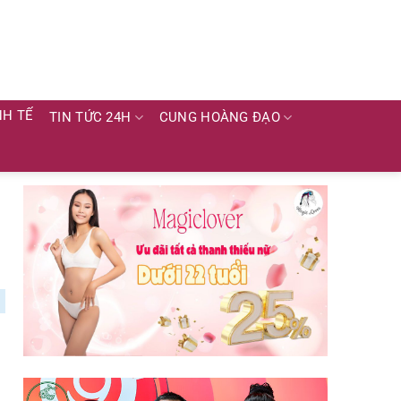
NH TẾ
TIN TỨC 24H
CUNG HOÀNG ĐẠO