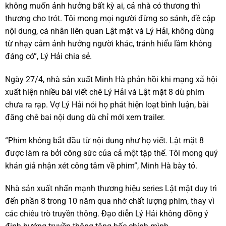
không muốn ảnh hưởng bất kỳ ai, cả nhà có thương thì
thương cho trót. Tôi mong mọi người đừng so sánh, đề cập
nội dung, cá nhân liên quan Lật mặt và Lý Hải, không dùng
từ nhạy cảm ảnh hưởng người khác, tránh hiểu lầm không
đáng có”, Lý Hải chia sẻ.
Ngày 27/4, nhà sản xuất Minh Hà phản hồi khi mạng xã hội
xuất hiện nhiều bài viết chê Lý Hải và Lật mặt 8 dù phim
chưa ra rạp. Vợ Lý Hải nói họ phát hiện loạt bình luận, bài
đăng chê bai nội dung dù chỉ mới xem trailer.
“Phim không bắt đầu từ nội dung như họ viết. Lật mặt 8
được làm ra bởi công sức của cả một tập thể. Tôi mong quý
khán giả nhận xét công tâm về phim”, Minh Hà bày tỏ.
Nhà sản xuất nhấn mạnh thương hiệu series Lật mặt duy trì
đến phần 8 trong 10 năm qua nhờ chất lượng phim, thay vì
các chiêu trò truyền thông. Đạo diễn Lý Hải không đồng ý