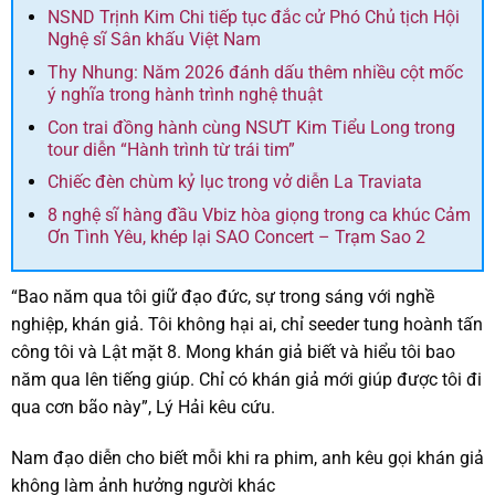
NSND Trịnh Kim Chi tiếp tục đắc cử Phó Chủ tịch Hội
Nghệ sĩ Sân khấu Việt Nam
Thy Nhung: Năm 2026 đánh dấu thêm nhiều cột mốc
ý nghĩa trong hành trình nghệ thuật
Con trai đồng hành cùng NSƯT Kim Tiểu Long trong
tour diễn “Hành trình từ trái tim”
Chiếc đèn chùm kỷ lục trong vở diễn La Traviata
8 nghệ sĩ hàng đầu Vbiz hòa giọng trong ca khúc Cảm
Ơn Tình Yêu, khép lại SAO Concert – Trạm Sao 2
“Bao năm qua tôi giữ đạo đức, sự trong sáng với nghề
nghiệp, khán giả. Tôi không hại ai, chỉ seeder tung hoành tấn
công tôi và Lật mặt 8. Mong khán giả biết và hiểu tôi bao
năm qua lên tiếng giúp. Chỉ có khán giả mới giúp được tôi đi
qua cơn bão này”, Lý Hải kêu cứu.
Nam đạo diễn cho biết mỗi khi ra phim, anh kêu gọi khán giả
không làm ảnh hưởng người khác