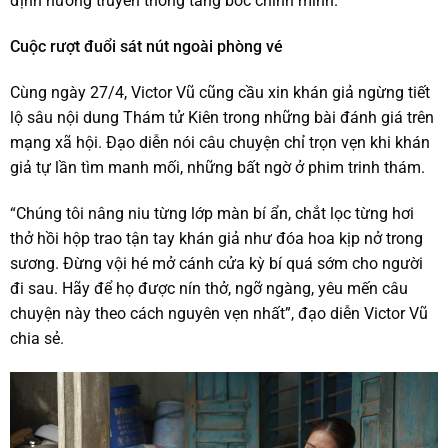
định hướng truyền thông tâng bốc chính mình.
Cuộc rượt đuổi sát nút ngoài phòng vé
Cùng ngày 27/4, Victor Vũ cũng cầu xin khán giả ngừng tiết
lộ sâu nội dung Thám tử Kiên trong những bài đánh giá trên
mạng xã hội. Đạo diễn nói câu chuyện chỉ trọn vẹn khi khán
giả tự lần tìm manh mối, những bất ngờ ở phim trinh thám.
“Chúng tôi nâng niu từng lớp màn bí ẩn, chắt lọc từng hơi
thở hồi hộp trao tận tay khán giả như đóa hoa kịp nở trong
sương. Đừng vội hé mở cánh cửa kỳ bí quá sớm cho người
đi sau. Hãy để họ được nín thở, ngỡ ngàng, yêu mến câu
chuyện này theo cách nguyên vẹn nhất”, đạo diễn Victor Vũ
chia sẻ.