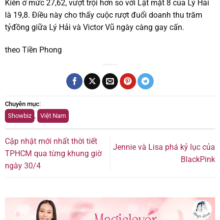
Kiên ở mức 27,62, vượt trội hơn so với Lật mặt 8 của Lý Hải
là 19,8. Điều này cho thấy cuộc rượt đuổi doanh thu trăm
tỷđồng giữa Lý Hải và Victor Vũ ngày càng gay cấn.
theo Tiền Phong
Chuyên mục
:
Showbiz
,
Việt Nam
Cập nhật mới nhất thời tiết
Jennie và Lisa phá kỷ lục của
TPHCM qua từng khung giờ
BlackPink
ngày 30/4