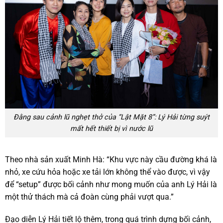
Đằng sau cảnh lũ nghẹt thở của “Lật Mặt 8”: Lý Hải từng suýt
mất hết thiết bị vì nước lũ
Theo nhà sản xuất Minh Hà: “Khu vực này cầu đường khá là
nhỏ, xe cứu hỏa hoặc xe tải lớn không thể vào được, vì vậy
để “setup” được bối cảnh như mong muốn của anh Lý Hải là
một thử thách mà cả đoàn cùng phải vượt qua.”
Đạo diễn Lý Hải tiết lộ thêm, trong quá trình dựng bối cảnh,