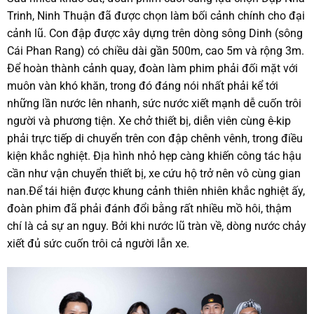
Trinh, Ninh Thuận đã được chọn làm bối cảnh chính cho đại
cảnh lũ. Con đập được xây dựng trên dòng sông Dinh (sông
Cái Phan Rang) có chiều dài gần 500m, cao 5m và rộng 3m.
Để hoàn thành cảnh quay, đoàn làm phim phải đối mặt với
muôn vàn khó khăn, trong đó đáng nói nhất phải kể tới
những lần nước lên nhanh, sức nước xiết mạnh dễ cuốn trôi
người và phương tiện. Xe chở thiết bị, diễn viên cùng ê-kip
phải trực tiếp di chuyển trên con đập chênh vênh, trong điều
kiện khắc nghiệt. Địa hình nhỏ hẹp càng khiến công tác hậu
cần như vận chuyển thiết bị, xe cứu hộ trở nên vô cùng gian
nan.Để tái hiện được khung cảnh thiên nhiên khắc nghiệt ấy,
đoàn phim đã phải đánh đổi bằng rất nhiều mồ hôi, thậm
chí là cả sự an nguy. Bởi khi nước lũ tràn về, dòng nước chảy
xiết đủ sức cuốn trôi cả người lẫn xe.