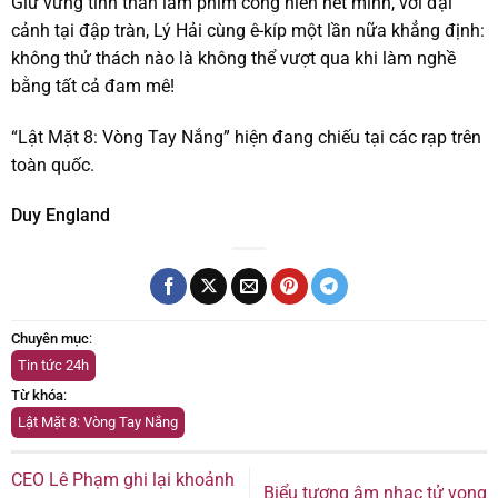
Giữ vững tinh thần làm phim cống hiến hết mình, với đại
cảnh tại đập tràn, Lý Hải cùng ê-kíp một lần nữa khẳng định:
không thử thách nào là không thể vượt qua khi làm nghề
bằng tất cả đam mê!
“Lật Mặt 8: Vòng Tay Nắng” hiện đang chiếu tại các rạp trên
toàn quốc.
Duy England
Chuyên mục
:
Tin tức 24h
Từ khóa
:
Lật Mặt 8: Vòng Tay Nắng
CEO Lê Phạm ghi lại khoảnh
Biểu tượng âm nhạc tử vong