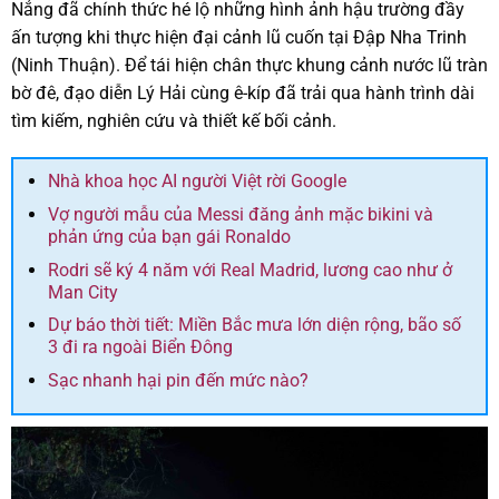
Nắng đã chính thức hé lộ những hình ảnh hậu trường đầy
ấn tượng khi thực hiện đại cảnh lũ cuốn tại Đập Nha Trinh
(Ninh Thuận). Để tái hiện chân thực khung cảnh nước lũ tràn
bờ đê, đạo diễn Lý Hải cùng ê-kíp đã trải qua hành trình dài
tìm kiếm, nghiên cứu và thiết kế bối cảnh.
Nhà khoa học AI người Việt rời Google
Vợ người mẫu của Messi đăng ảnh mặc bikini và
phản ứng của bạn gái Ronaldo
Rodri sẽ ký 4 năm với Real Madrid, lương cao như ở
Man City
Dự báo thời tiết: Miền Bắc mưa lớn diện rộng, bão số
3 đi ra ngoài Biển Đông
Sạc nhanh hại pin đến mức nào?