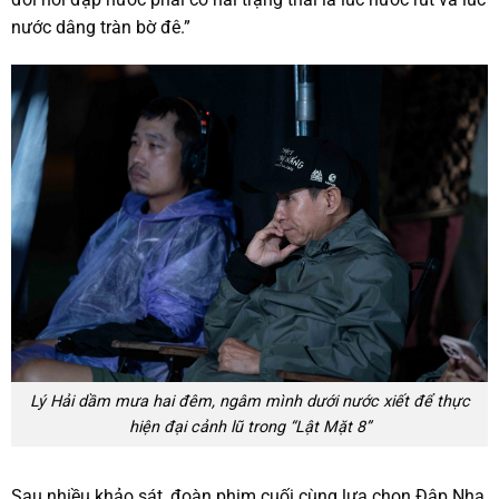
nước dâng tràn bờ đê.”
Lý Hải dầm mưa hai đêm, ngâm mình dưới nước xiết để thực
hiện đại cảnh lũ trong “Lật Mặt 8”
Sau nhiều khảo sát, đoàn phim cuối cùng lựa chọn Đập Nha