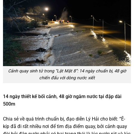
Cảnh quay sinh tử trong “Lật Mặt 8”: 14 ngày chuẩn bị, 48 giờ
chiến đấu với dòng nước xiết
14 ngày thiết kế bối cảnh, 48 giờ ngâm nước tại đập dài
500m
Chia sẻ về quá trình chuẩn bị, đạo diễn Lý Hải cho biết: “Ê-
kíp đã đi rất nhiều nơi để tìm địa điểm quay, bởi cảnh quay
đòi hỏi đập nước phải có hai trạng thái là lúc nước rút và lúc