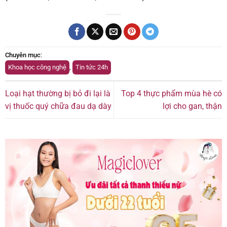
Chuyên mục
:
Khoa học công nghệ
,
Tin tức 24h
Loại hạt thường bị bỏ đi lại là
Top 4 thực phẩm mùa hè có
vị thuốc quý chữa đau dạ dày
lợi cho gan, thận