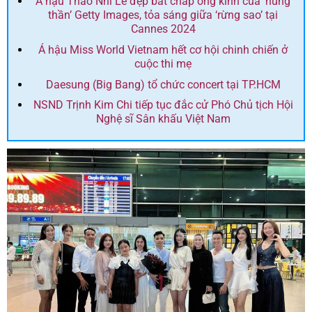
Á hậu Thảo Nhi Lê đẹp bất chấp ống kính của ‘hung
thần’ Getty Images, tỏa sáng giữa ‘rừng sao’ tại
Cannes 2024
Á hậu Miss World Vietnam hết cơ hội chinh chiến ở
cuộc thi mẹ
Daesung (Big Bang) tổ chức concert tại TP.HCM
NSND Trịnh Kim Chi tiếp tục đắc cử Phó Chủ tịch Hội
Nghệ sĩ Sân khấu Việt Nam