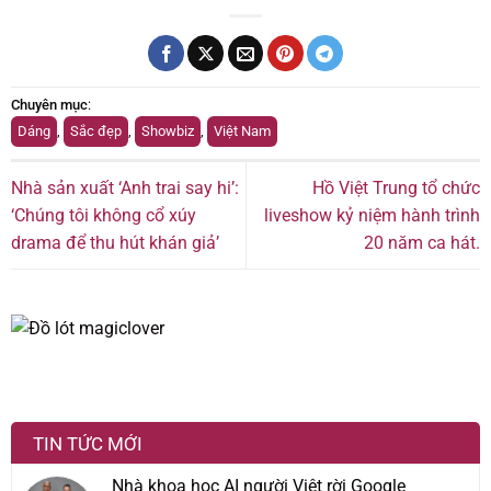
Chuyên mục
:
Dáng
,
Sắc đẹp
,
Showbiz
,
Việt Nam
Nhà sản xuất ‘Anh trai say hi’:
Hồ Việt Trung tổ chức
‘Chúng tôi không cổ xúy
liveshow kỷ niệm hành trình
drama để thu hút khán giả’
20 năm ca hát.
TIN TỨC MỚI
Nhà khoa học AI người Việt rời Google