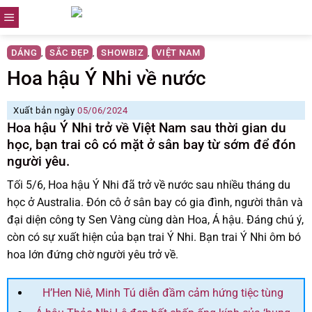
Skip
to
content
DÁNG
SẮC ĐẸP
SHOWBIZ
VIỆT NAM
,
,
,
Hoa hậu Ý Nhi về nước
Xuất bản ngày
05/06/2024
Hoa hậu Ý Nhi trở về Việt Nam sau thời gian du
học, bạn trai cô có mặt ở sân bay từ sớm để đón
người yêu.
Tối 5/6, Hoa hậu Ý Nhi đã trở về nước sau nhiều tháng du
học ở Australia. Đón cô ở sân bay có gia đình, người thân và
đại diện công ty Sen Vàng cùng dàn Hoa, Á hậu. Đáng chú ý,
còn có sự xuất hiện của bạn trai Ý Nhi. Bạn trai Ý Nhi ôm bó
hoa lớn đứng chờ người yêu trở về.
H’Hen Niê, Minh Tú diễn đầm cảm hứng tiệc tùng