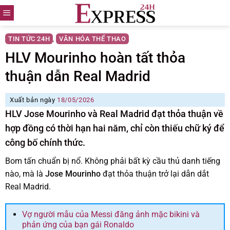
Skip
to
content
TIN TỨC 24H
VĂN HÓA THỂ THAO
,
HLV Mourinho hoàn tất thỏa
thuận dẫn Real Madrid
Xuất bản ngày
18/05/2026
HLV Jose Mourinho và Real Madrid đạt thỏa thuận về
hợp đồng có thời hạn hai năm, chỉ còn thiếu chữ ký để
công bố chính thức.
Bom tấn chuẩn bị nổ. Không phải bất kỳ cầu thủ danh tiếng
nào, mà là
Jose Mourinho
đạt thỏa thuận trở lại dẫn dắt
Real Madrid.
Vợ người mẫu của Messi đăng ảnh mặc bikini và
phản ứng của bạn gái Ronaldo