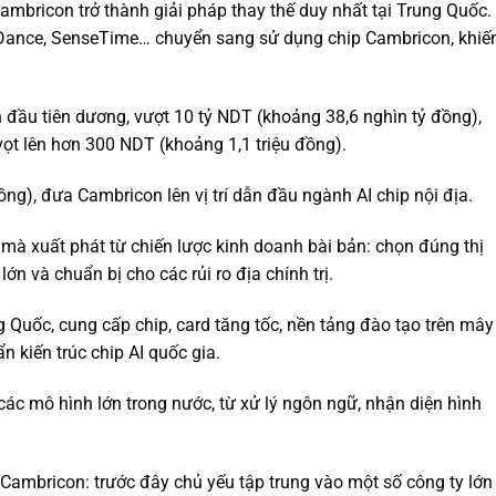
mbricon trở thành giải pháp thay thế duy nhất tại Trung Quốc.
teDance, SenseTime… chuyển sang sử dụng chip Cambricon, khiế
 đầu tiên dương, vượt 10 tỷ NDT (khoảng 38,6 nghìn tỷ đồng),
ọt lên hơn 300 NDT (khoảng 1,1 triệu đồng).
ng), đưa Cambricon lên vị trí dẫn đầu ngành AI chip nội địa.
à xuất phát từ chiến lược kinh doanh bài bản: chọn đúng thị
ớn và chuẩn bị cho các rủi ro địa chính trị.
g Quốc, cung cấp chip, card tăng tốc, nền tảng đào tạo trên mây
n kiến trúc chip AI quốc gia.
các mô hình lớn trong nước, từ xử lý ngôn ngữ, nhận diện hình
Cambricon: trước đây chủ yếu tập trung vào một số công ty lớn