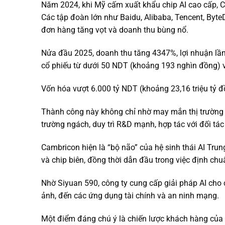
Năm 2024, khi Mỹ cấm xuất khẩu chip AI cao cấp, Ca
Các tập đoàn lớn như Baidu, Alibaba, Tencent, By
đơn hàng tăng vọt và doanh thu bùng nổ.
Nửa đầu 2025, doanh thu tăng 4347%, lợi nhuận lần
cổ phiếu từ dưới 50 NDT (khoảng 193 nghìn đồng) v
Vốn hóa vượt 6.000 tỷ NDT (khoảng 23,16 triệu tỷ đồ
Thành công này không chỉ nhờ may mắn thị trường m
trường ngách, duy trì R&D mạnh, hợp tác với đối tác l
Cambricon hiện là “bộ não” của hệ sinh thái AI Trun
và chip biên, đồng thời dẫn đầu trong việc định chuẩ
Nhờ Siyuan 590, công ty cung cấp giải pháp AI cho 
ảnh, đến các ứng dụng tài chính và an ninh mạng.
Một điểm đáng chú ý là chiến lược khách hàng của 