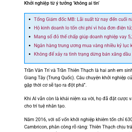
Khởi nghiệp từ ý tưởng ‘không ai tin’
Tổng Giám đốc MB: Lãi suất từ nay đến cuối 
Hộ kinh doanh lo tốn chi phí vì hóa đơn điện tử,
Mang sổ đỏ thế chấp giúp doanh nghiệp vay 5,2
Ngân hàng trung ương mua vàng nhiều kỷ lục k
Không để xảy ra tình trạng dừng bán xăng dầu 
Trần Vân Trí và Trần Thiên Thạch là hai anh em sinh
Giang Tây (Trung Quốc). Câu chuyện khởi nghiệp củ
gặp thời cơ sẽ tạo ra đột phá”.
Khi AI vẫn còn là khái niệm xa vời, họ đã đặt cược 
cho trí tuệ nhân tạo.
Năm 2016, với số vốn khởi nghiệp khiêm tốn chỉ 63
Cambricon, phân công rõ ràng: Thiên Thạch chịu trá