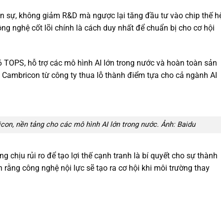
n sự, không giảm R&D mà ngược lại tăng đầu tư vào chip thế h
ông nghệ cốt lõi chính là cách duy nhất để chuẩn bị cho cơ hội
6 TOPS, hỗ trợ các mô hình AI lớn trong nước và hoàn toàn sản
ến Cambricon từ công ty thua lỗ thành điểm tựa cho cả ngành AI
on, nền tảng cho các mô hình AI lớn trong nước. Ảnh: Baidu
àng chịu rủi ro để tạo lợi thế cạnh tranh là bí quyết cho sự thành
n rằng công nghệ nội lực sẽ tạo ra cơ hội khi môi trường thay