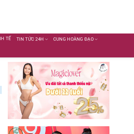
NH TẾ
TIN TỨC 24H
CUNG HOÀNG ĐẠO
i