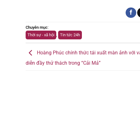
Chuyên mục
:
Thời sự - xã hội
,
Tin tức 24h
Hoàng Phúc chính thức tái xuất màn ảnh với v
diễn đầy thử thách trong “Cải Mả”