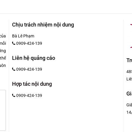
Chịu trách nhiệm nội dung
của
Bà Lê Phạm
mỗi
0909-424-139
hững
Liên hệ quảng cáo
 thể
Tr
uôn
0909-424-139
48
Liê
Hợp tác nội dung
Gi
0909-424-139
Gi
14