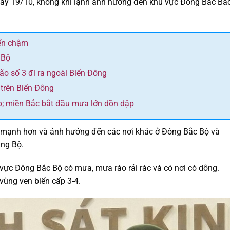
ày 19/10, không khí lạnh ảnh hưởng đến khu vực Đông Bắc Bắ
yển chậm
 Bộ
bão số 3 đi ra ngoài Biển Đông
 trên Biển Đông
o; miền Bắc bắt đầu mưa lớn dồn dập
 mạnh hơn và ảnh hưởng đến các nơi khác ở Đông Bắc Bộ và
ung Bộ.
vực Đông Bắc Bộ có mưa, mưa rào rải rác và có nơi có dông.
vùng ven biển cấp 3-4.