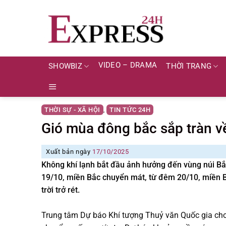
Skip
to
content
VIDEO – DRAMA
SHOWBIZ
THỜI TRANG
THỜI SỰ - XÃ HỘI
TIN TỨC 24H
,
Gió mùa đông bắc sắp tràn v
Xuất bản ngày
17/10/2025
Không khí lạnh bắt đầu ảnh hưởng đến vùng núi Bắ
19/10, miền Bắc chuyển mát, từ đêm 20/10, miền Bắ
trời trở rét.
Trung tâm Dự báo Khí tượng Thuỷ văn Quốc gia cho