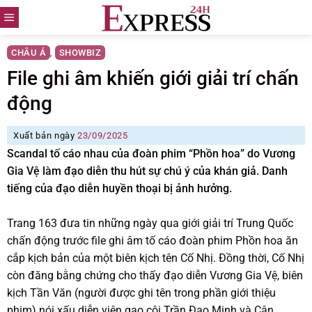
Skip
to
content
CHÂU Á
SHOWBIZ
,
File ghi âm khiến giới giải trí chấn
động
Xuất bản ngày
23/09/2025
Scandal tố cáo nhau của đoàn phim “Phồn hoa” do Vương
Gia Vệ làm đạo diễn thu hút sự chú ý của khán giả. Danh
tiếng của đạo diễn huyền thoại bị ảnh hưởng.
Trang 163 đưa tin những ngày qua giới giải trí Trung Quốc
chấn động trước file ghi âm tố cáo đoàn phim Phồn hoa ăn
cắp kịch bản của một biên kịch tên Cố Nhị. Đồng thời, Cố Nhị
còn đăng bằng chứng cho thấy đạo diễn Vương Gia Vệ, biên
kịch Tần Văn (người được ghi tên trong phần giới thiệu
phim) nói xấu diễn viên gạo cội Trần Đạo Minh và Cận