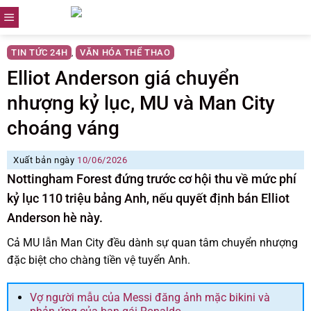
Skip
to
content
TIN TỨC 24H
VĂN HÓA THỂ THAO
,
Elliot Anderson giá chuyển
nhượng kỷ lục, MU và Man City
choáng váng
Xuất bản ngày
10/06/2026
Nottingham Forest đứng trước cơ hội thu về mức phí
kỷ lục 110 triệu bảng Anh, nếu quyết định bán Elliot
Anderson hè này.
Cả MU lẫn Man City đều dành sự quan tâm chuyển nhượng
đặc biệt cho chàng tiền vệ tuyển Anh.
Vợ người mẫu của Messi đăng ảnh mặc bikini và