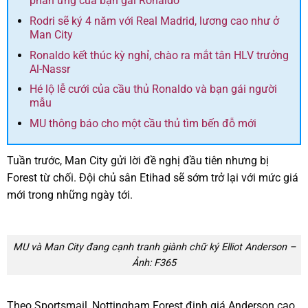
phản ứng của bạn gái Ronaldo
Rodri sẽ ký 4 năm với Real Madrid, lương cao như ở
Man City
Ronaldo kết thúc kỳ nghỉ, chào ra mắt tân HLV trưởng
Al-Nassr
Hé lộ lễ cưới của cầu thủ Ronaldo và bạn gái người
mẫu
MU thông báo cho một cầu thủ tìm bến đỗ mới
Tuần trước, Man City gửi lời đề nghị đầu tiên nhưng bị
Forest từ chối. Đội chủ sân Etihad sẽ sớm trở lại với mức giá
mới trong những ngày tới.
MU và Man City đang cạnh tranh giành chữ ký Elliot Anderson –
Ảnh: F365
Theo Sportsmail, Nottingham Forest định giá Anderson cao