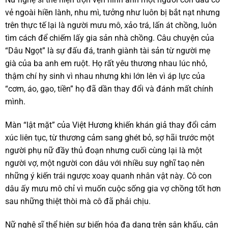
vẻ ngoài hiền lành, nhu mì, tưởng như luôn bị bắt nạt nhưng
trên thực tế lại là người mưu mô, xảo trá, lấn át chồng, luôn
tìm cách để chiếm lấy gia sản nhà chồng. Câu chuyện của
“Dâu Ngọt” là sự đấu đá, tranh giành tài sản từ người mẹ
già của ba anh em ruột. Họ rất yêu thương nhau lúc nhỏ,
thậm chí hy sinh vì nhau nhưng khi lớn lên vì áp lực của
“cơm, áo, gạo, tiền” họ đã dần thay đổi và đánh mất chính
mình.
Màn “lật mặt” của Việt Hương khiến khán giả thay đổi cảm
xúc liên tục, từ thương cảm sang ghét bỏ, sợ hãi trước một
người phụ nữ đầy thủ đoạn nhưng cuối cùng lại là một
người vợ, một người con dâu với nhiều suy nghĩ taọ nên
những ý kiến trái ngược xoay quanh nhân vật này. Cô con
dâu ấy mưu mô chỉ vì muốn cuộc sống gia vợ chồng tốt hơn
sau những thiệt thòi mà cô đã phải chịu.
Nữ nghệ sĩ thể hiện sự biến hóa đa dạng trên sân khấu, cân