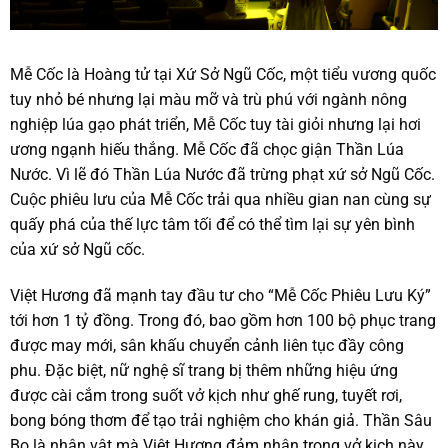
Mễ Cốc là Hoàng tử tại Xứ Sở Ngũ Cốc, một tiểu vương quốc
tuy nhỏ bé nhưng lại màu mỡ và trù phú với ngành nông
nghiệp lúa gạo phát triển, Mễ Cốc tuy tài giỏi nhưng lại hơi
ương ngạnh hiếu thắng. Mễ Cốc đã chọc giận Thần Lúa
Nước. Vì lẽ đó Thần Lúa Nước đã trừng phạt xứ sở Ngũ Cốc.
Cuộc phiêu lưu của Mễ Cốc trải qua nhiều gian nan cùng sự
quấy phá của thế lực tâm tối để có thể tìm lại sự yên bình
của xứ sở Ngũ cốc.
Việt Hương đã mạnh tay đầu tư cho “Mễ Cốc Phiêu Lưu Ký”
tới hơn 1 tỷ đồng. Trong đó, bao gồm hơn 100 bộ phục trang
được may mới, sân khấu chuyển cảnh liên tục đầy công
phu. Đặc biệt, nữ nghệ sĩ trang bị thêm những hiệu ứng
được cài cắm trong suốt vở kịch như ghế rung, tuyết rơi,
bong bóng thơm để tạo trải nghiệm cho khán giả. Thần Sâu
Bọ là nhân vật mà Việt Hương đảm nhận trong vở kịch này