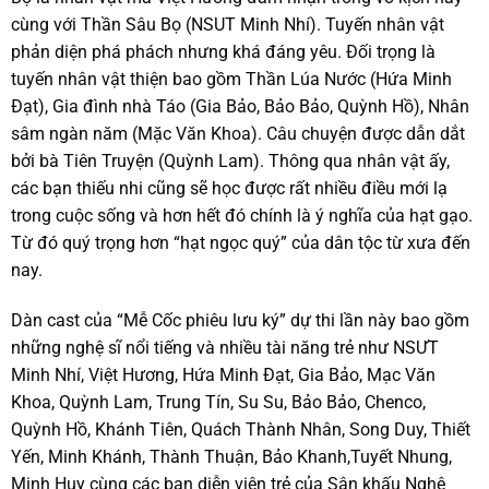
cùng với Thần Sâu Bọ (NSUT Minh Nhí). Tuyến nhân vật
phản diện phá phách nhưng khá đáng yêu. Đối trọng là
tuyến nhân vật thiện bao gồm Thần Lúa Nước (Hứa Minh
Đạt), Gia đình nhà Táo (Gia Bảo, Bảo Bảo, Quỳnh Hồ), Nhân
sâm ngàn năm (Mặc Văn Khoa). Câu chuyện được dẫn dắt
bởi bà Tiên Truyện (Quỳnh Lam). Thông qua nhân vật ấy,
các bạn thiếu nhi cũng sẽ học được rất nhiều điều mới lạ
trong cuộc sống và hơn hết đó chính là ý nghĩa của hạt gạo.
Từ đó quý trọng hơn “hạt ngọc quý” của dân tộc từ xưa đến
nay.
Dàn cast của “Mễ Cốc phiêu lưu ký” dự thi lần này bao gồm
những nghệ sĩ nổi tiếng và nhiều tài năng trẻ như NSƯT
Minh Nhí, Việt Hương, Hứa Minh Đạt, Gia Bảo, Mạc Văn
Khoa, Quỳnh Lam, Trung Tín, Su Su, Bảo Bảo, Chenco,
Quỳnh Hồ, Khánh Tiên, Quách Thành Nhân, Song Duy, Thiết
Yến, Minh Khánh, Thành Thuận, Bảo Khanh,Tuyết Nhung,
Minh Huy cùng các bạn diễn viên trẻ của Sân khấu Nghệ