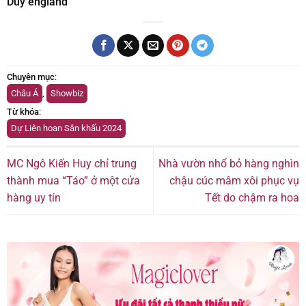
Duy england
Chuyên mục
:
Châu Á
,
Showbiz
Từ khóa
:
Dự Liên hoan Sân khấu 2024
MC Ngô Kiến Huy chỉ trung
Nhà vườn nhổ bỏ hàng nghìn
thành mua “Táo” ở một cửa
chậu cúc mâm xôi phục vụ
hàng uy tín
Tết do chậm ra hoa