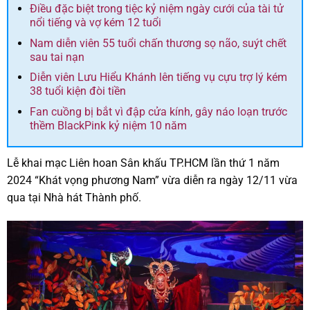
Điều đặc biệt trong tiệc kỷ niệm ngày cưới của tài tử
nổi tiếng và vợ kém 12 tuổi
Nam diễn viên 55 tuổi chấn thương sọ não, suýt chết
sau tai nạn
Diễn viên Lưu Hiểu Khánh lên tiếng vụ cựu trợ lý kém
38 tuổi kiện đòi tiền
Fan cuồng bị bắt vì đập cửa kính, gây náo loạn trước
thềm BlackPink kỷ niệm 10 năm
Lễ khai mạc Liên hoan Sân khấu TP.HCM lần thứ 1 năm
2024 “Khát vọng phương Nam” vừa diễn ra ngày 12/11 vừa
qua tại Nhà hát Thành phố.