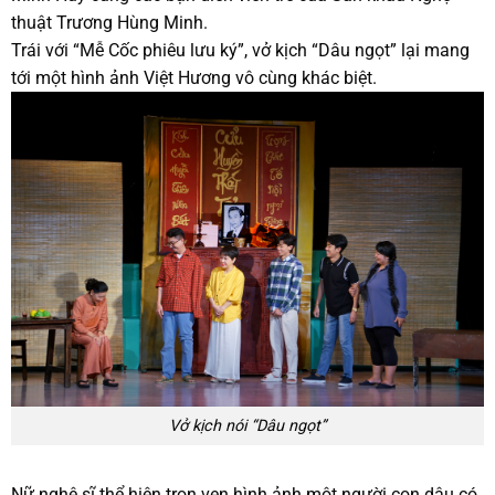
thuật Trương Hùng Minh.
Trái với “Mễ Cốc phiêu lưu ký”, vở kịch “Dâu ngọt” lại mang
tới một hình ảnh Việt Hương vô cùng khác biệt.
Vở kịch nói “Dâu ngọt”
Nữ nghệ sĩ thể hiện trọn vẹn hình ảnh một người con dâu có