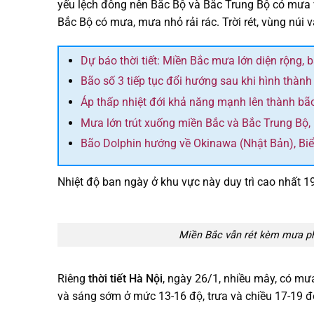
yếu lệch đông nên Bắc Bộ và Bắc Trung Bộ có mưa 
Bắc Bộ có mưa, mưa nhỏ rải rác. Trời rét, vùng núi v
Dự báo thời tiết: Miền Bắc mưa lớn diện rộng, 
Bão số 3 tiếp tục đổi hướng sau khi hình thành
Áp thấp nhiệt đới khả năng mạnh lên thành bã
Mưa lớn trút xuống miền Bắc và Bắc Trung Bộ,
Bão Dolphin hướng về Okinawa (Nhật Bản), Bi
Nhiệt độ ban ngày ở khu vực này duy trì cao nhất 1
Miền Bắc vẫn rét kèm mưa p
Riêng
thời tiết Hà Nội
, ngày 26/1, nhiều mây, có mưa
và sáng sớm ở mức 13-16 độ, trưa và chiều 17-19 đ