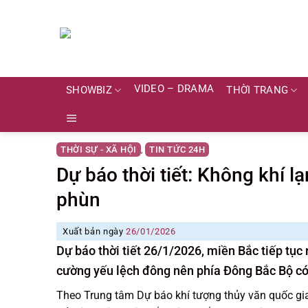
Skip
to
content
VIDEO – DRAMA
SHOWBIZ
THỜI TRANG
THỜI SỰ - XÃ HỘI
TIN TỨC 24H
,
Dự báo thời tiết: Không khí 
phùn
Xuất bản ngày
26/01/2026
Dự báo thời tiết 26/1/2026, miền Bắc tiếp tụ
cường yếu lệch đông nên phía Đông Bắc Bộ có
Theo Trung tâm Dự báo khí tượng thủy văn quốc gi