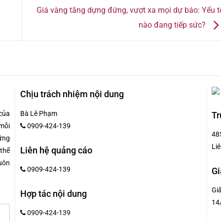
Giá vàng tăng dựng đứng, vượt xa mọi dự báo: Yếu t
nào đang tiếp sức?
Chịu trách nhiệm nội dung
của
Bà Lê Phạm
Tr
mỗi
0909-424-139
48
hững
Liê
Liên hệ quảng cáo
 thể
uôn
0909-424-139
Gi
Gi
Hợp tác nội dung
14
0909-424-139