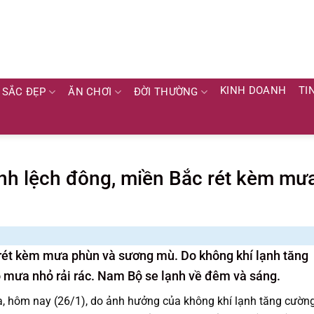
KINH DOANH
TI
SẮC ĐẸP
ĂN CHƠI
ĐỜI THƯỜNG
lạnh lệch đông, miền Bắc rét kèm mư
c rét kèm mưa phùn và sương mù. Do không khí lạnh tăng
 mưa nhỏ rải rác. Nam Bộ se lạnh về đêm và sáng.
a, hôm nay (26/1), do ảnh hưởng của không khí lạnh tăng cườn