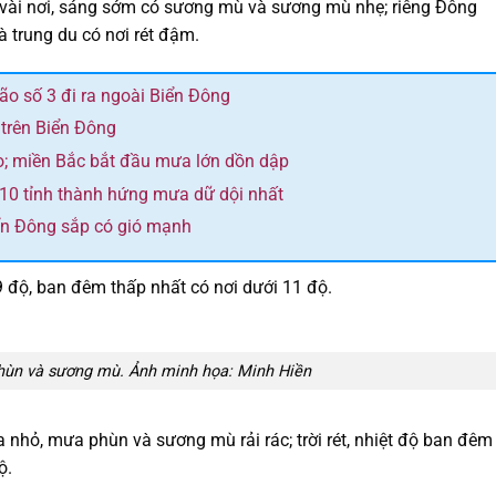
vài nơi, sáng sớm có sương mù và sương mù nhẹ; riêng Đông
à trung du có nơi rét đậm.
bão số 3 đi ra ngoài Biển Đông
 trên Biển Đông
o; miền Bắc bắt đầu mưa lớn dồn dập
 10 tỉnh thành hứng mưa dữ dội nhất
ển Đông sắp có gió mạnh
9 độ, ban đêm thấp nhất có nơi dưới 11 độ.
hùn và sương mù. Ảnh minh họa: Minh Hiền
 nhỏ, mưa phùn và sương mù rải rác; trời rét, nhiệt độ ban đêm
ộ.