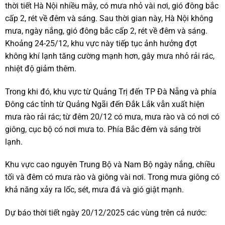
thời tiết Hà Nội nhiều mây, có mưa nhỏ vài nơi, gió đông bắc
cấp 2, rét về đêm và sáng. Sau thời gian này, Hà Nội không
mưa, ngày nắng, gió đông bắc cấp 2, rét về đêm và sáng.
Khoảng 24-25/12, khu vực này tiếp tục ảnh hưởng đợt
không khí lạnh tăng cường mạnh hơn, gây mưa nhỏ rải rác,
nhiệt độ giảm thêm.
Trong khi đó, khu vực từ Quảng Trị đến TP Đà Nẵng và phía
Đông các tỉnh từ Quảng Ngãi đến Đắk Lắk vẫn xuất hiện
mưa rào rải rác; từ đêm 20/12 có mưa, mưa rào và có nơi có
giông, cục bộ có nơi mưa to. Phía Bắc đêm và sáng trời
lạnh.
Khu vực cao nguyên Trung Bộ và Nam Bộ ngày nắng, chiều
tối và đêm có mưa rào và giông vài nơi. Trong mưa giông có
khả năng xảy ra lốc, sét, mưa đá và gió giật mạnh.
Dự báo thời tiết ngày 20/12/2025 các vùng trên cả nước: