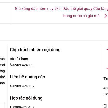
Giá xăng dầu hôm nay 9/5: Dầu thế giới quay đầu tăng
trong nước có giá mới
Chịu trách nhiệm nội dung
của
Bà Lê Phạm
mỗi
0909-424-139
hững
Liên hệ quảng cáo
 thể
Tr
uôn
0909-424-139
48
Liê
Hợp tác nội dung
Gi
0909-424-139