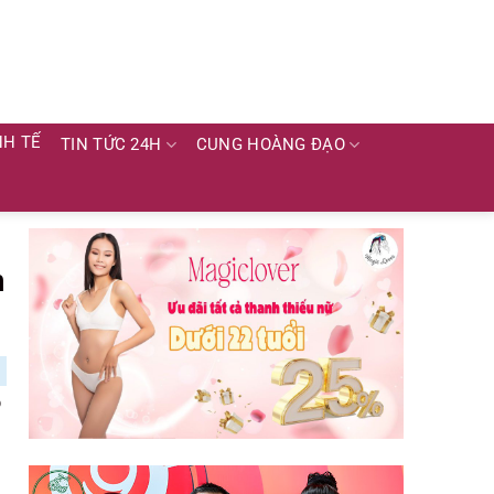
NH TẾ
TIN TỨC 24H
CUNG HOÀNG ĐẠO
n
ó