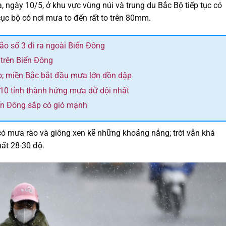
 ngày 10/5, ở khu vực vùng núi và trung du Bắc Bộ tiếp tục có
ục bộ có nơi mưa to đến rất to trên 80mm.
bão số 3 đi ra ngoài Biển Đông
 trên Biển Đông
o; miền Bắc bắt đầu mưa lớn dồn dập
 10 tỉnh thành hứng mưa dữ dội nhất
ển Đông sắp có gió mạnh
có mưa rào và giông xen kẽ những khoảng nắng; trời vẫn khá
hất 28-30 độ.