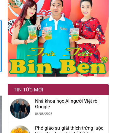
TIN TỨC MỚI
Nhà khoa học AI người Việt rời
Google
06/08/2026
Phó giáo sư giải thích trứng luộc