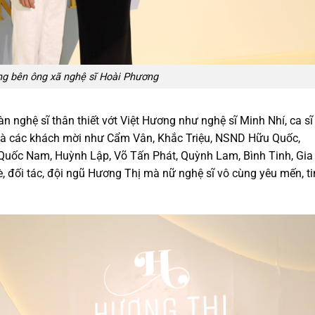
ng bên ông xã nghệ sĩ Hoài Phương
n nghệ sĩ thân thiết vớt Việt Hương như nghệ sĩ Minh Nhí, ca sĩ
và các khách mời như Cẩm Vân, Khắc Triệu, NSND Hữu Quốc,
Quốc Nam, Huỳnh Lập, Võ Tấn Phát, Quỳnh Lam, Bình Tinh, Gia
, đối tác, đội ngũ Hương Thị mà nữ nghệ sĩ vô cùng yêu mến, ti