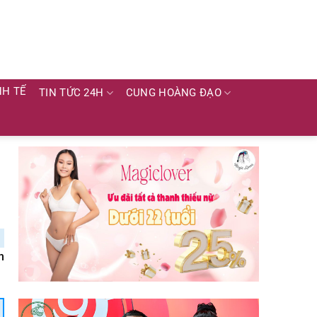
NH TẾ
TIN TỨC 24H
CUNG HOÀNG ĐẠO
h