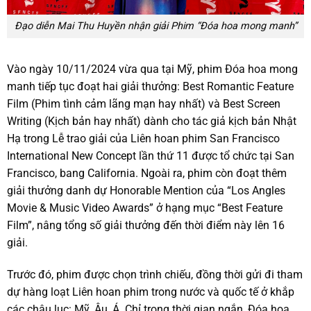
Đạo diễn Mai Thu Huyền nhận giải Phim “Đóa hoa mong manh”
Vào ngày 10/11/2024 vừa qua tại Mỹ, phim Đóa hoa mong
manh tiếp tục đoạt hai giải thưởng: Best Romantic Feature
Film (Phim tình cảm lãng mạn hay nhất) và Best Screen
Writing (Kịch bản hay nhất) dành cho tác giả kịch bản Nhật
Hạ trong Lễ trao giải của Liên hoan phim San Francisco
International New Concept lần thứ 11 được tổ chức tại San
Francisco, bang California. Ngoài ra, phim còn đoạt thêm
giải thưởng danh dự Honorable Mention của “Los Angles
Movie & Music Video Awards” ở hạng mục “Best Feature
Film”, nâng tổng số giải thưởng đến thời điểm này lên 16
giải.
Trước đó, phim được chọn trình chiếu, đồng thời gửi đi tham
dự hàng loạt Liên hoan phim trong nước và quốc tế ở khắp
các châu lục: Mỹ, Âu, Á. Chỉ trong thời gian ngắn, Đóa hoa