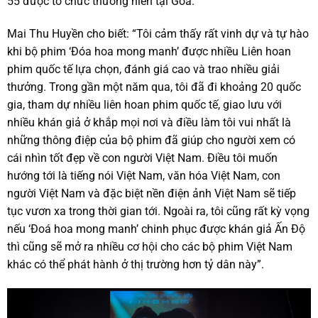
55 được tổ chức thường niên tại Goa.
Mai Thu Huyền cho biết: “Tôi cảm thấy rất vinh dự và tự hào
khi bộ phim ‘Đóa hoa mong manh’ được nhiều Liên hoan
phim quốc tế lựa chọn, đánh giá cao và trao nhiều giải
thưởng. Trong gần một năm qua, tôi đã đi khoảng 20 quốc
gia, tham dự nhiều liên hoan phim quốc tế, giao lưu với
nhiều khán giả ở khắp mọi nơi và điều làm tôi vui nhất là
những thông điệp của bộ phim đã giúp cho người xem có
cái nhìn tốt đẹp về con người Việt Nam. Điều tôi muốn
hướng tới là tiếng nói Việt Nam, văn hóa Việt Nam, con
người Việt Nam và đặc biệt nền điện ảnh Việt Nam sẽ tiếp
tục vươn xa trong thời gian tới. Ngoài ra, tôi cũng rất kỳ vọng
nếu ‘Đoá hoa mong manh’ chinh phục được khán giả Ấn Độ
thì cũng sẽ mở ra nhiều cơ hội cho các bộ phim Việt Nam
khác có thể phát hành ở thị trường hơn tỷ dân này”.