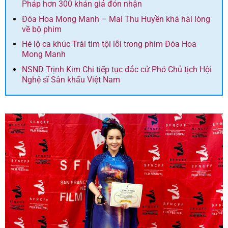
Pháp hơn 300 khán giả đón nhận
Đóa Hoa Mong Manh – Mai Thu Huyền khá hài lòng
về bộ phim
Hé lộ ca khúc Trái tim tội lỗi trong phim Đóa Hoa
Mong Manh
NSND Trịnh Kim Chi tiếp tục đắc cử Phó Chủ tịch Hội
Nghệ sĩ Sân khấu Việt Nam