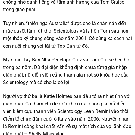
chóng nhờ danh tiếng và tầm ảnh hưởng của Tom Cruise
trong giáo phái.
Tuy nhiên, “thiên nga Australia” được cho là chán nản đến
mức quyết tâm rút khỏi Scientology và ly hôn Tom sau hơn
một thập kỷ chung sống vào năm 2001. Cô cũng xa cách hai
con nuôi chung với tài tử Top Gun từ đó.
Mỹ nhân Tây Ban Nha Penélope Cruz và Tom Cruise hẹn hò
trong ba năm. Dù đại diện khẳng định chưa từng gia nhập
giáo phái, nữ diễn viên cũng tham gia một số khóa học của
Scientology mà cô cho là có lợi.
Người vợ thứ ba là Katie Holmes ban đầu tỏ ra nhiệt tình với
giáo phái. Cô thậm chí đệ đơn khiếu nại chống lại nữ diễn
viên kiêm cựu thành viên Scientology Leah Remini vào thời
điểm tổ chức đám cưới ở Italy vào năm 2006. Nguyên nhân
là Remini công khai chất vấn về sự mất tích của vợ lãnh đạo
giáo phái – Shelly Miscavige.