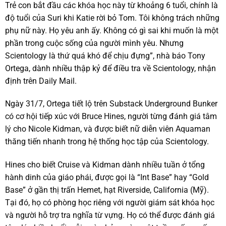
Trẻ con bắt đầu các khóa học này từ khoảng 6 tuổi, chính là
độ tuổi của Suri khi Katie rời bỏ Tom. Tôi không trách những
phụ nữ này. Họ yêu anh ấy. Không có gì sai khi muốn là một
phần trong cuộc sống của người mình yêu. Nhưng
Scientology là thứ quá khó để chịu đựng”, nhà báo Tony
Ortega, dành nhiều thập kỷ để điều tra về Scientology, nhận
định trên Daily Mail.
Ngày 31/7, Ortega tiết lộ trên Substack Underground Bunker
có cơ hội tiếp xúc với Bruce Hines, người từng đánh giá tâm
lý cho Nicole Kidman, và được biết nữ diễn viên Aquaman
thăng tiến nhanh trong hệ thống học tập của Scientology.
Hines cho biết Cruise và Kidman dành nhiều tuần ở tổng
hành dinh của giáo phái, được gọi là “Int Base” hay “Gold
Base” ở gần thị trấn Hemet, hạt Riverside, California (Mỹ).
Tại đó, họ có phòng học riêng với người giám sát khóa học
và người hỗ trợ tra nghĩa từ vựng. Họ có thể được đánh giá