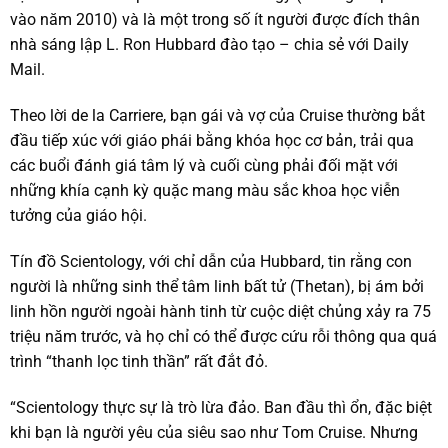
vào năm 2010) và là một trong số ít người được đích thân
nhà sáng lập L. Ron Hubbard đào tạo – chia sẻ với Daily
Mail.
Theo lời de la Carriere, bạn gái và vợ của Cruise thường bắt
đầu tiếp xúc với giáo phái bằng khóa học cơ bản, trải qua
các buổi đánh giá tâm lý và cuối cùng phải đối mặt với
những khía cạnh kỳ quặc mang màu sắc khoa học viễn
tưởng của giáo hội.
Tín đồ Scientology, với chỉ dẫn của Hubbard, tin rằng con
người là những sinh thể tâm linh bất tử (Thetan), bị ám bởi
linh hồn người ngoài hành tinh từ cuộc diệt chủng xảy ra 75
triệu năm trước, và họ chỉ có thể được cứu rỗi thông qua quá
trình “thanh lọc tinh thần” rất đắt đỏ.
“Scientology thực sự là trò lừa đảo. Ban đầu thì ổn, đặc biệt
khi bạn là người yêu của siêu sao như Tom Cruise. Nhưng