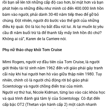
rồi bạn sẽ lên tới những cấp độ cao hơn, bí mật hơn và bạn
phát hiện ra những điều như mình có đến 400.000 linh hồn
bám vào người, phải dành 30-40 năm tiếp theo để gỡ bỏ
chúng. Đột nhiên, người đó bước vào thế giới của những
điều kỳ quái. Đó là lúc họ bắt đầu rút lui. Ai lại muốn bị yêu
cầu đi năm buổi trừ tà để thanh tẩy mấy linh hồn đó chứ?
Không ai cả”, Karen de la Carriere nói.
Phụ nữ tháo chạy khỏi Tom Cruise
Mimi Rogers, người vợ đầu tiên của Tom Cruise, là người
giới thiệu tài tử sinh năm 1962 đến với giáo phái gây tranh
cãi này khi hai người hẹn hò vào giữa thập niên 1980. Tuy
nhiên, chính cô là người chủ động rời bỏ giáo phái
Scientology và người chồng điển trai của mình.
Người vợ thứ hai, Nicole Kidman, từng lao vào các khóa học
và quá trình đánh giá tâm lý của Scientology. Cô đạt đến
cấp bậc OT2 (Thetan vận hành cấp 2) một cách nhanh