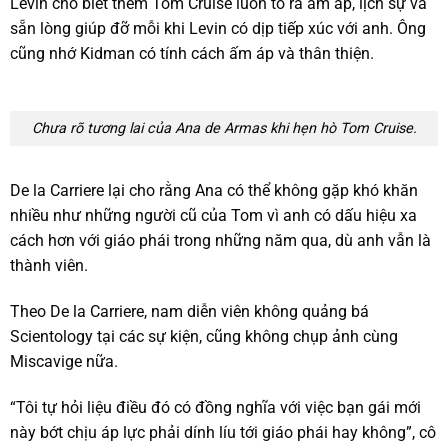
Levin cho biết thêm Tom Cruise luôn tỏ ra ấm áp, lịch sự và
sẵn lòng giúp đỡ mỗi khi Levin có dịp tiếp xúc với anh. Ông
cũng nhớ Kidman có tính cách ấm áp và thân thiện.
Chưa rõ tương lai của Ana de Armas khi hẹn hò Tom Cruise.
De la Carriere lại cho rằng Ana có thể không gặp khó khăn
nhiều như những người cũ của Tom vì anh có dấu hiệu xa
cách hơn với giáo phái trong những năm qua, dù anh vẫn là
thành viên.
Theo De la Carriere, nam diễn viên không quảng bá
Scientology tại các sự kiện, cũng không chụp ảnh cùng
Miscavige nữa.
“Tôi tự hỏi liệu điều đó có đồng nghĩa với việc bạn gái mới
này bớt chịu áp lực phải dính líu tới giáo phái hay không”, cô