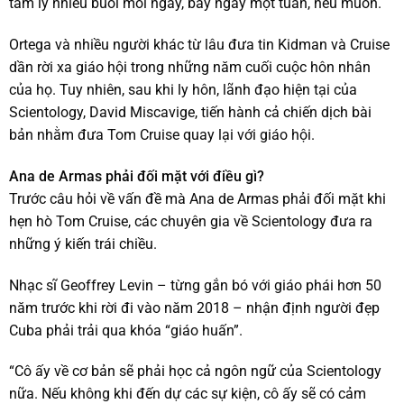
tâm lý nhiều buổi mỗi ngày, bảy ngày một tuần, nếu muốn.
Ortega và nhiều người khác từ lâu đưa tin Kidman và Cruise
dần rời xa giáo hội trong những năm cuối cuộc hôn nhân
của họ. Tuy nhiên, sau khi ly hôn, lãnh đạo hiện tại của
Scientology, David Miscavige, tiến hành cả chiến dịch bài
bản nhằm đưa Tom Cruise quay lại với giáo hội.
Ana de Armas phải đối mặt với điều gì?
Trước câu hỏi về vấn đề mà Ana de Armas phải đối mặt khi
hẹn hò Tom Cruise, các chuyên gia về Scientology đưa ra
những ý kiến trái chiều.
Nhạc sĩ Geoffrey Levin – từng gắn bó với giáo phái hơn 50
năm trước khi rời đi vào năm 2018 – nhận định người đẹp
Cuba phải trải qua khóa “giáo huấn”.
“Cô ấy về cơ bản sẽ phải học cả ngôn ngữ của Scientology
nữa. Nếu không khi đến dự các sự kiện, cô ấy sẽ có cảm