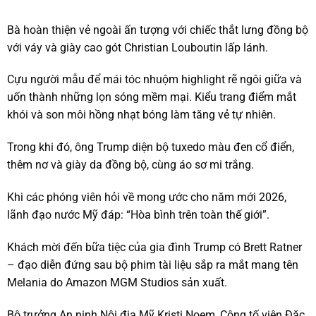
Bà hoàn thiện vẻ ngoài ấn tượng với chiếc thắt lưng đồng bộ
với váy và giày cao gót Christian Louboutin lấp lánh.
Cựu người mẫu để mái tóc nhuộm highlight rẽ ngôi giữa và
uốn thành những lọn sóng mềm mại. Kiểu trang điểm mắt
khói và son môi hồng nhạt bóng làm tăng vẻ tự nhiên.
Trong khi đó, ông Trump diện bộ tuxedo màu đen cổ điển,
thêm nơ và giày da đồng bộ, cùng áo sơ mi trắng.
Khi các phóng viên hỏi về mong ước cho năm mới 2026,
lãnh đạo nước Mỹ đáp: “Hòa bình trên toàn thế giới”.
Khách mời đến bữa tiệc của gia đình Trump có Brett Ratner
– đạo diễn đứng sau bộ phim tài liệu sắp ra mắt mang tên
Melania do Amazon MGM Studios sản xuất.
Bộ trưởng An ninh Nội địa Mỹ Kristi Noem, Công tố viên Đặc