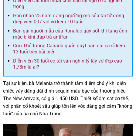
Diễn viên 56 tuổi thoát chết sau tai nạn ô tô nghiêm
trọng
Hôn nhân 25 năm đáng ngưỡng mộ của tài tử đóng
điệp viên 007 với vợ kém 10 tuổi
Bạn gái người mẫu của Ronaldo gây sốt khi tung ảnh
mặc bikini đáp trả antifan
Cựu Thủ tướng Canada quấn quýt bạn gái ca sĩ kém
13 tuổi trên bãi biển
Diễn viên 30 tuổi có tài sản nghìn tỷ lấy vợ đẹp cao
1,78m là ai?
Tại sự kiện, bà Melania trở thành tâm điểm chú ý khi diện
chiếc váy dáng dài đính sequin màu bạc của thương hiệu
The New Arrivals, có giá 1.450 USD. Thiết kế ôm sát cơ thể,
với phần cổ khoét sâu giúp tôn lên vóc dáng gợi cảm “không
tuổi” của bà chủ Nhà Trắng.