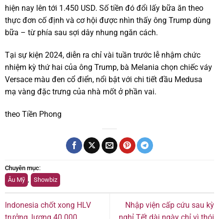
hiện nay lên tới 1.450 USD. Số tiền đó đổi lấy bữa ăn theo
thực đơn cố định và cơ hội được nhìn thấy ông Trump dùng
bữa – từ phía sau sợi dây nhung ngăn cách.
Tại sự kiện 2024, diễn ra chỉ vài tuần trước lễ nhậm chức
nhiệm kỳ thứ hai của ông Trump, bà Melania chọn chiếc váy
Versace màu đen cổ điển, nổi bật với chi tiết đầu Medusa
mạ vàng đặc trưng của nhà mốt ở phần vai.
theo Tiền Phong
Chuyên mục
:
Âu Mỹ
,
Showbiz
Indonesia chốt xong HLV
Nhập viện cấp cứu sau kỳ
trưởng, lương 40.000
nghỉ Tết dài ngày chỉ vì thói