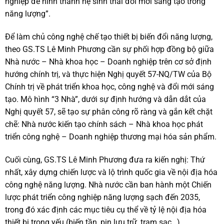
nghiệp để hình thành hệ sinh thái đổi mới sáng tạo trong
năng lượng”.
Để làm chủ công nghệ chế tạo thiết bị biến đổi năng lượng,
theo GS.TS Lê Minh Phương cần sự phối hợp đồng bộ giữa
Nhà nước – Nhà khoa học – Doanh nghiệp trên cơ sở định
hướng chính trị, và thực hiện Nghị quyết 57-NQ/TW của Bộ
Chính trị về phát triển khoa học, công nghệ và đổi mới sáng
tạo. Mô hình “3 Nhà”, dưới sự định hướng và dẫn dắt của
Nghị quyết 57, sẽ tạo sự phân công rõ ràng và gắn kết chặt
chẽ: Nhà nước kiến tạo chính sách – Nhà khoa học phát
triển công nghệ – Doanh nghiệp thương mại hóa sản phẩm.
Cuối cùng, GS.TS Lê Minh Phương đưa ra kiến nghị: Thứ
nhất, xây dựng chiến lược và lộ trình quốc gia về nội địa hóa
công nghệ năng lượng. Nhà nước cần ban hành một Chiến
lược phát triển công nghiệp năng lượng sạch đến 2035,
trong đó xác định các mục tiêu cụ thể về tỷ lệ nội địa hóa
thiết bị trọng yếu (biến tần, pin lưu trữ, trạm sạc…).