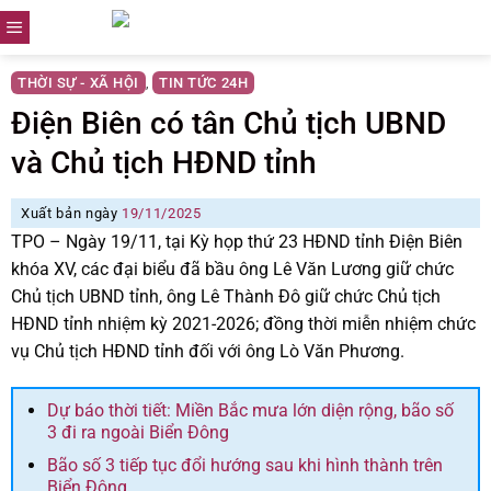
Skip
to
content
THỜI SỰ - XÃ HỘI
TIN TỨC 24H
,
Điện Biên có tân Chủ tịch UBND
và Chủ tịch HĐND tỉnh
Xuất bản ngày
19/11/2025
TPO – Ngày 19/11, tại Kỳ họp thứ 23 HĐND tỉnh Điện Biên
khóa XV, các đại biểu đã bầu ông Lê Văn Lương giữ chức
Chủ tịch UBND tỉnh, ông Lê Thành Đô giữ chức Chủ tịch
HĐND tỉnh nhiệm kỳ 2021-2026; đồng thời miễn nhiệm chức
vụ Chủ tịch HĐND tỉnh đối với ông Lò Văn Phương.
Dự báo thời tiết: Miền Bắc mưa lớn diện rộng, bão số
3 đi ra ngoài Biển Đông
Bão số 3 tiếp tục đổi hướng sau khi hình thành trên
Biển Đông