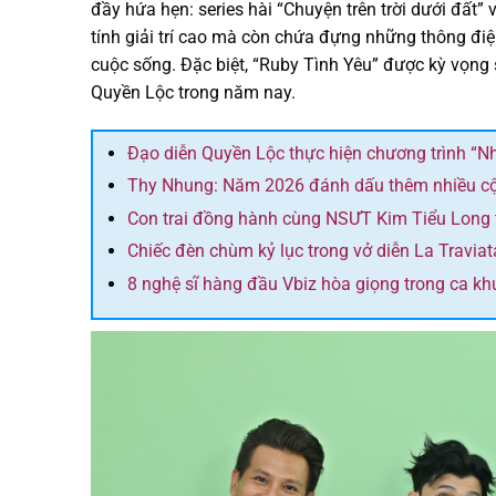
đầy hứa hẹn: series hài “Chuyện trên trời dưới đất
tính giải trí cao mà còn chứa đựng những thông điệp
cuộc sống. Đặc biệt, “Ruby Tình Yêu” được kỳ vọng
Quyền Lộc trong năm nay.
Đạo diễn Quyền Lộc thực hiện chương trình “N
Thy Nhung: Năm 2026 đánh dấu thêm nhiều cột
Con trai đồng hành cùng NSƯT Kim Tiểu Long tro
Chiếc đèn chùm kỷ lục trong vở diễn La Traviat
8 nghệ sĩ hàng đầu Vbiz hòa giọng trong ca k