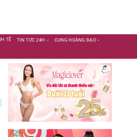
NH TẾ
TIN TỨC 24H
CUNG HOÀNG ĐẠO
.