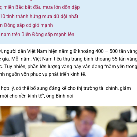
o; miền Bắc bắt đầu mưa lớn dồn dập
 10 tỉnh thành hứng mưa dữ dội nhất
ển Đông sắp có gió mạnh
y nam trên Biển Đông sắp mạnh lên
ới, người dân Việt Nam hiện nắm giữ khoảng 400 – 500 tấn vàng
ia. Mỗi năm, Việt Nam tiêu thụ trung bình khoảng 55 tấn vàng
c. Tuy nhiên, phần lớn lượng vàng này vẫn đang “nằm yên tron
h nguồn vốn phục vụ phát triển kinh tế.
ợp lý, có thể bổ sung đáng kể cho thị trường tài chính, giảm
ới cho nền kinh tế”, ông Bình nói.