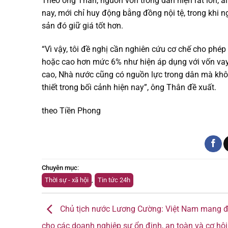
Theo ông Thân, nguồn vốn trong dân hiện rất lớn, 
nay, mới chỉ huy động bằng đồng nội tệ, trong khi n
sản đó giữ giá tốt hơn.
“Vì vậy, tôi đề nghị cần nghiên cứu cơ chế cho phép
hoặc cao hơn mức 6% như hiện áp dụng với vốn vay 
cao, Nhà nước cũng có nguồn lực trong dân mà khôn
thiết trong bối cảnh hiện nay”, ông Thân đề xuất.
theo Tiền Phong
Chuyên mục
:
Thời sự - xã hội
,
Tin tức 24h
Chủ tịch nước Lương Cường: Việt Nam mang 
cho các doanh nghiệp sự ổn định, an toàn và cơ hội