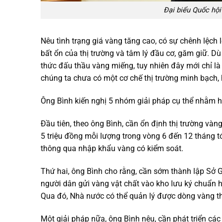
Đại biểu Quốc hội
Nêu tình trạng giá vàng tăng cao, có sự chênh lệch l
bất ổn của thị trường và tâm lý đầu cơ, găm giữ. D
thức đấu thầu vàng miếng, tuy nhiên đây mới chỉ là
chúng ta chưa có một cơ chế thị trường minh bạch, 
Ông Bình kiến nghị 5 nhóm giải pháp cụ thể nhằm h
Đầu tiên, theo ông Bình, cần ổn định thị trường vàn
5 triệu đồng mỗi lượng trong vòng 6 đến 12 tháng t
thông qua nhập khẩu vàng có kiểm soát.
Thứ hai, ông Bình cho rằng, cần sớm thành lập Sở G
người dân gửi vàng vật chất vào kho lưu ký chuẩn h
Qua đó, Nhà nước có thể quản lý được dòng vàng t
Một giải pháp nữa, ông Bình nêu, cần phát triển c