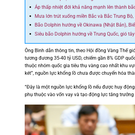
Áp thấp nhiệt đới khả năng mạnh lên thành bã
Mưa lớn trút xuống miền Bắc và Bắc Trung Bộ,
Bão Dolphin hướng về Okinawa (Nhật Bản), Bi
Siêu bão Dolphin hướng về Trung Quốc, gió tâ
Ông Bình dẫn thông tin, theo Hội đồng Vàng Thế gi
tương đương 35-40 tỷ USD, chiếm gần 8% GDP quốc g
thuộc nhóm quốc gia tiêu thụ vàng cao nhất khu vự
két”, nguồn lực khổng lồ chưa được chuyển hóa thàn
“Đây là một nguồn lực khổng lồ nếu được huy động h
phụ thuộc vào vốn vay và tạo động lực tăng trưởng m