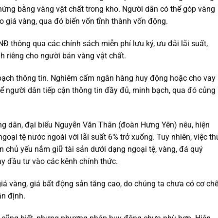
chứng bằng vàng vật chất trong kho. Người dân có thể góp vàng
o giá vàng, qua đó biến vốn tĩnh thành vốn động.
 thông qua các chính sách miễn phí lưu ký, ưu đãi lãi suất,
h riêng cho người bán vàng vật chất.
bạch thông tin. Nghiêm cấm ngân hàng huy động hoặc cho vay
ể người dân tiếp cận thông tin đầy đủ, minh bạch, qua đó củng
g dân, đại biểu Nguyễn Văn Thân (đoàn Hưng Yên) nêu, hiện
oại tệ nước ngoài với lãi suất 6% trở xuống. Tuy nhiên, việc th
ân chủ yếu nắm giữ tài sản dưới dạng ngoại tệ, vàng, đá quý
ay đầu tư vào các kênh chính thức.
iá vàng, giá bất động sản tăng cao, do chúng ta chưa có cơ ch
ận định.