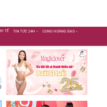
NH TẾ
TIN TỨC 24H
CUNG HOÀNG ĐẠO
)