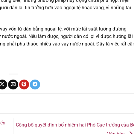
ai cũng biết, nhưng phương pháp huy động chưa phù hợp. Hiện
gười dân lại tin tưởng hơn vào ngoại tệ hoặc vàng, vì những tài
 vay vốn từ dân bằng ngoại tệ, với mức lãi suất tương đương
nước ngoài. Nếu làm được, người dân có lợi vì được hưởng lãi
g phải phụ thuộc nhiều vào vay nước ngoài. Đây là việc rất cầ
đến
Công bố quyết định bổ nhiệm hai Phó Cục trưởng của B
Văn hóa