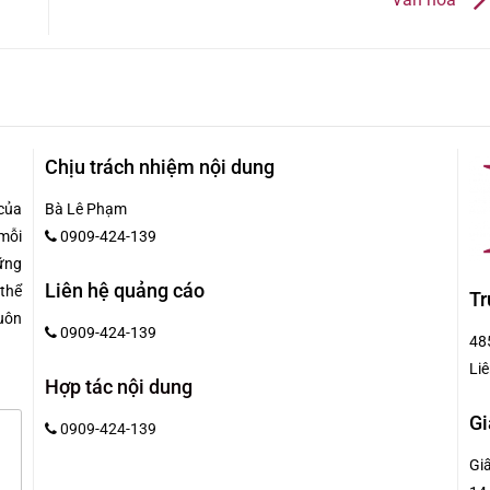
Chịu trách nhiệm nội dung
của
Bà Lê Phạm
mỗi
0909-424-139
hững
Liên hệ quảng cáo
 thể
Tr
uôn
0909-424-139
48
Liê
Hợp tác nội dung
Gi
0909-424-139
Gi