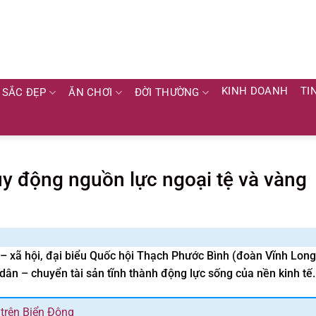
KINH DOANH
TI
SẮC ĐẸP
ĂN CHƠI
ĐỜI THƯỜNG
huy động nguồn lực ngoại tệ và vàng
tế – xã hội, đại biểu Quốc hội Thạch Phước Bình (đoàn Vĩnh Long
ân – chuyển tài sản tĩnh thành động lực sống của nền kinh tế.
 trên Biển Đông