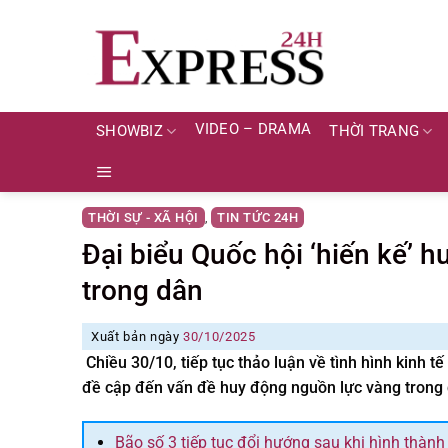
Skip
to
content
VIDEO – DRAMA
SHOWBIZ
THỜI TRANG
THỜI SỰ - XÃ HỘI
TIN TỨC 24H
,
Đại biểu Quốc hội ‘hiến kế’ 
trong dân
Xuất bản ngày
30/10/2025
Chiều 30/10, tiếp tục thảo luận về tình hình kinh 
đề cập đến vấn đề huy động nguồn lực vàng trong d
Bão số 3 tiếp tục đổi hướng sau khi hình thành