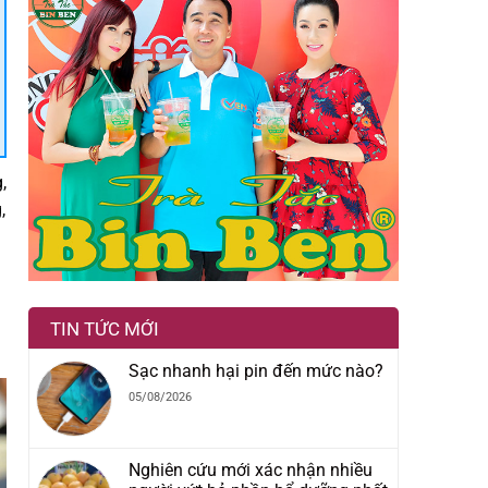
,
,
g
TIN TỨC MỚI
Sạc nhanh hại pin đến mức nào?
05/08/2026
Nghiên cứu mới xác nhận nhiều