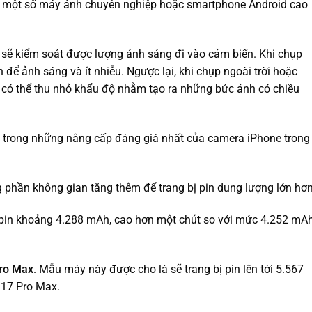
rên một số máy ảnh chuyên nghiệp hoặc smartphone Android cao
g sẽ kiểm soát được lượng ánh sáng đi vào cảm biến. Khi chụp
 để ảnh sáng và ít nhiễu. Ngược lại, khi chụp ngoài trời hoặc
 có thể thu nhỏ khẩu độ nhằm tạo ra những bức ảnh có chiều
ột trong những nâng cấp đáng giá nhất của camera iPhone trong
 phần không gian tăng thêm để trang bị pin dung lượng lớn hơn
 pin khoảng 4.288 mAh, cao hơn một chút so với mức 4.252 mA
ro Max
. Mẫu máy này được cho là sẽ trang bị pin lên tới 5.567
 17 Pro Max.