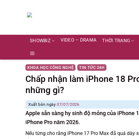
Skip
to
content
VIDEO – DRAMA
SHOWBIZ
THỜI TRANG
KHOA HỌC CÔNG NGHỆ
TIN TỨC 24H
,
Chấp nhận làm iPhone 18 Pro
những gì?
Xuất bản ngày
07/07/2026
Apple sẵn sàng hy sinh độ mỏng của iPhone 
iPhone Pro năm 2026.
Nếu từng cho rằng iPhone 17 Pro Max đã quá dày so 