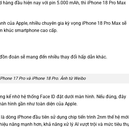
id hàng đầu hiện nay với pin 5.000 mAh, thì iPhone 18 Pro Max
ạnh của Apple, nhiều chuyên gia kỳ vọng iPhone 18 Pro Max sẽ
hân khúc smartphone cao cấp.
đồn đoán sẽ mang đến nhiều thay đổi hấp dẫn khác.
iPhone 17 Pro và iPhone 18 Pro. Ảnh từ Weibo
ng kể nhờ hệ thống Face ID đặt dưới màn hình. Nếu đúng, đây
ế màn hình gần như toàn diện của Apple.
là dòng iPhone đầu tiên sử dụng chip tiến trình 2nm thế hệ mới
hiệu năng mạnh hơn, khả năng xử lý AI vượt trội và mức tiêu th