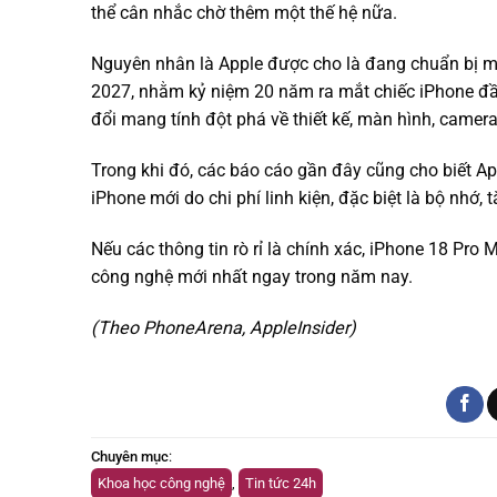
thể cân nhắc chờ thêm một thế hệ nữa.
Nguyên nhân là Apple được cho là đang chuẩn bị m
2027, nhằm kỷ niệm 20 năm ra mắt chiếc iPhone đầ
đổi mang tính đột phá về thiết kế, màn hình, camera
Trong khi đó, các báo cáo gần đây cũng cho biết Ap
iPhone mới do chi phí linh kiện, đặc biệt là bộ nhớ,
Nếu các thông tin rò rỉ là chính xác, iPhone 18 Pro
công nghệ mới nhất ngay trong năm nay.
(Theo PhoneArena, AppleInsider)
Chuyên mục
:
Khoa học công nghệ
,
Tin tức 24h