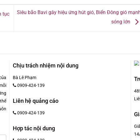
Siêu bão Bavi gây hiệu ứng hút gió, Biển Đông gió mạnh
n tục
sóng lớn
Chịu trách nhiệm nội dung
của
Bà Lê Phạm
Tr
mỗi
0909-424-139
48
hững
Liê
Liên hệ quảng cáo
 thể
uôn
0909-424-139
Gi
Gi
Hợp tác nội dung
14