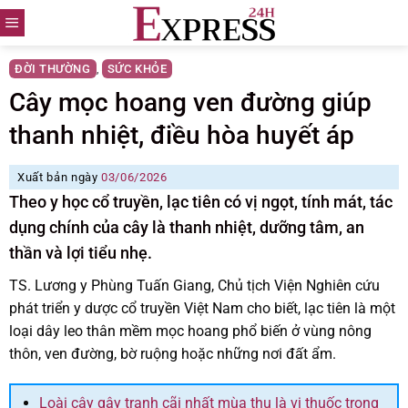
Skip
to
content
ĐỜI THƯỜNG
SỨC KHỎE
,
Cây mọc hoang ven đường giúp
thanh nhiệt, điều hòa huyết áp
Xuất bản ngày
03/06/2026
Theo y học cổ truyền, lạc tiên có vị ngọt, tính mát, tác
dụng chính của cây là thanh nhiệt, dưỡng tâm, an
thần và lợi tiểu nhẹ.
TS. Lương y Phùng Tuấn Giang, Chủ tịch Viện Nghiên cứu
phát triển y dược cổ truyền Việt Nam cho biết, lạc tiên là một
loại dây leo thân mềm mọc hoang phổ biến ở vùng nông
thôn, ven đường, bờ ruộng hoặc những nơi đất ẩm.
Loài cây gây tranh cãi nhất mùa thu là vị thuốc trong