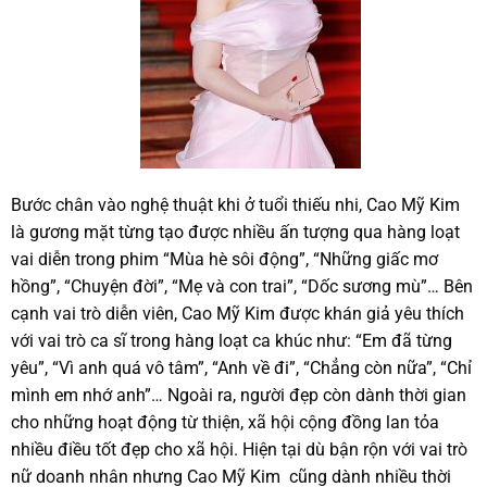
Bước chân vào nghệ thuật khi ở tuổi thiếu nhi, Cao Mỹ Kim
là gương mặt từng tạo được nhiều ấn tượng qua hàng loạt
vai diễn trong phim “Mùa hè sôi động”, “Những giấc mơ
hồng”, “Chuyện đời”, “Mẹ và con trai”, “Dốc sương mù”… Bên
cạnh vai trò diễn viên, Cao Mỹ Kim được khán giả yêu thích
với vai trò ca sĩ trong hàng loạt ca khúc như: “Em đã từng
yêu”, “Vì anh quá vô tâm”, “Anh về đi”, “Chẳng còn nữa”, “Chỉ
mình em nhớ anh”… Ngoài ra, người đẹp còn dành thời gian
cho những hoạt động từ thiện, xã hội cộng đồng lan tỏa
nhiều điều tốt đẹp cho xã hội. Hiện tại dù bận rộn với vai trò
nữ doanh nhân nhưng Cao Mỹ Kim cũng dành nhiều thời