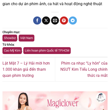
gian cho dự án phim ảnh, ca hát và hoạt động nghệ thuật
Chuyên mục
:
Showbiz
,
Việt Nam
Từ khóa
:
Cao Mỹ Kim
,
Liên hoan phim Quốc tế TP.HCM
Lật Mặt 7 – Lý Hải mời hơn
Phim ca nhạc “Ly hôn” của
1.000 khán giả đến tham
NSƯT Kim Tiểu Long chính
quan phim trường
thức ra mắt