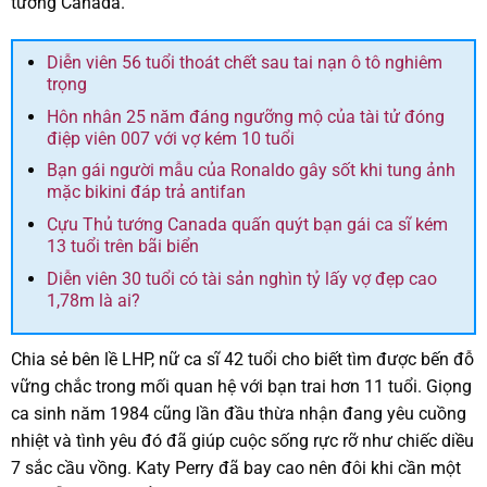
tướng Canada.
Diễn viên 56 tuổi thoát chết sau tai nạn ô tô nghiêm
trọng
Hôn nhân 25 năm đáng ngưỡng mộ của tài tử đóng
điệp viên 007 với vợ kém 10 tuổi
Bạn gái người mẫu của Ronaldo gây sốt khi tung ảnh
mặc bikini đáp trả antifan
Cựu Thủ tướng Canada quấn quýt bạn gái ca sĩ kém
13 tuổi trên bãi biển
Diễn viên 30 tuổi có tài sản nghìn tỷ lấy vợ đẹp cao
1,78m là ai?
Chia sẻ bên lề LHP, nữ ca sĩ 42 tuổi cho biết tìm được bến đỗ
vững chắc trong mối quan hệ với bạn trai hơn 11 tuổi. Giọng
ca sinh năm 1984 cũng lần đầu thừa nhận đang yêu cuồng
nhiệt và tình yêu đó đã giúp cuộc sống rực rỡ như chiếc diều
7 sắc cầu vồng. Katy Perry đã bay cao nên đôi khi cần một