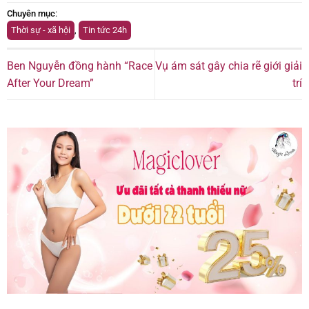
Chuyên mục
:
Thời sự - xã hội
,
Tin tức 24h
Ben Nguyễn đồng hành “Race
Vụ ám sát gây chia rẽ giới giải
After Your Dream”
trí