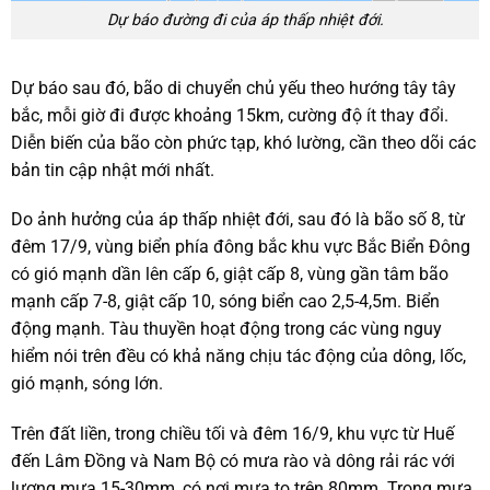
Dự báo đường đi của áp thấp nhiệt đới.
Dự báo sau đó, bão di chuyển chủ yếu theo hướng tây tây
bắc, mỗi giờ đi được khoảng 15km, cường độ ít thay đổi.
Diễn biến của bão còn phức tạp, khó lường, cần theo dõi các
bản tin cập nhật mới nhất.
Do ảnh hưởng của áp thấp nhiệt đới, sau đó là bão số 8, từ
đêm 17/9, vùng biển phía đông bắc khu vực Bắc Biển Đông
có gió mạnh dần lên cấp 6, giật cấp 8, vùng gần tâm bão
mạnh cấp 7-8, giật cấp 10, sóng biển cao 2,5-4,5m. Biển
động mạnh. Tàu thuyền hoạt động trong các vùng nguy
hiểm nói trên đều có khả năng chịu tác động của dông, lốc,
gió mạnh, sóng lớn.
Trên đất liền, trong chiều tối và đêm 16/9, khu vực từ Huế
đến Lâm Đồng và Nam Bộ có mưa rào và dông rải rác với
lượng mưa 15-30mm, có nơi mưa to trên 80mm. Trong mưa